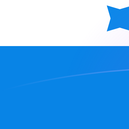
SEK a HNL tipos de cambio hoy
Convertir Corona sueca en Lempira Hondureño
Rate information of SEK/HNL currency pair
Corona sueca
SEK
Lempira Hondureño
HNL
1
SEK
2.81781
HNL
5
SEK
14.0891
HNL
10
SEK
28.1781
HNL
25
SEK
70.4454
HNL
50
SEK
140.891
HNL
100
SEK
281.781
HNL
500
SEK
1,408.91
HNL
1,000
SEK
2,817.81
HNL
5,000
SEK
14,089.1
HNL
10,000
SEK
28,178.1
HNL