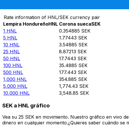
Convertir Lempira Hondureño en Corona sueca
Rate information of HNL/SEK currency pair
Lempira Hondureño
HNL
Corona sueca
SEK
1
HNL
0.354885
SEK
5
HNL
1.77443
SEK
10
HNL
3.54885
SEK
25
HNL
8.87213
SEK
50
HNL
17.7443
SEK
100
HNL
35.4885
SEK
500
HNL
177.443
SEK
1,000
HNL
354.885
SEK
5,000
HNL
1,774.43
SEK
10,000
HNL
3,548.85
SEK
SEK a HNL gráfico
Vea su 25 SEK en movimiento. Nuestro gráfico en vivo d
dinero en cualquier momento.¿Quieres saber cuándo se mue