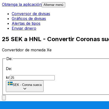
Obtenga la aplicación
Alternar menú
Conversor de divisas
Gráficos de divisas
Alertas de tipos
Enviar dinero
25 SEK a HNL - Convertir Coronas s
Convertidor de moneda Xe
De:
De:
kr
SEK
-
Corona sueca
a