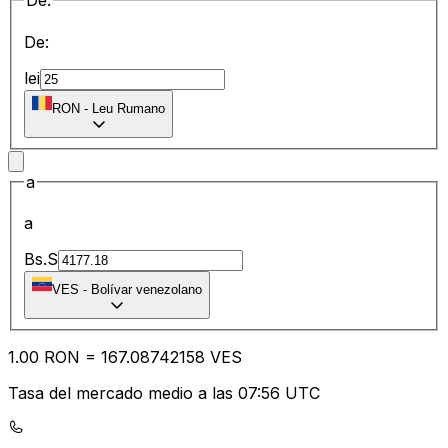
De:
De:
lei
RON
-
Leu Rumano
a
a
Bs.S
VES
-
Bolívar venezolano
1.00
RON
=
167.08
742158
VES
Tasa del mercado medio a las 07:56 UTC