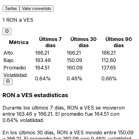
Tarifas
Valor convertido
1 RON a VES
Últimos 7
Últimos 30
Últimos 90
Métrica
días
días
días
Alto
166.21
166.21
166.21
Bajo
163.46
150.09
112.60
Promedio
164.51
160.09
137.65
Volatilidad
0.64%
0.46%
0.66%
RON a VES estadísticas
Durante los últimos 7 días, RON a VES se movieron
entre 163.46 y 166.21. El promedio fue 164.51 con
0.64% volatilidad.
En los últimos 30 días, RON a VES movido entre 150.09
y 166.21. El promedio fue 160.09 con 0.46% volatilidad.