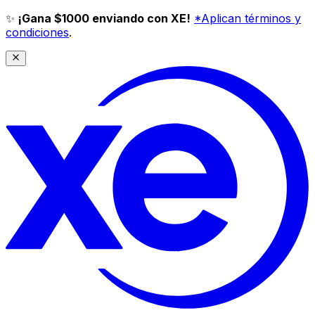
✨
¡Gana $1000 enviando con XE!
*Aplican términos y
condiciones
.