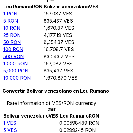
Leu Rumano
RON
Bolívar venezolano
VES
1
RON
167.087
VES
5
RON
835.437
VES
10
RON
1,670.87
VES
25
RON
4,177.19
VES
50
RON
8,354.37
VES
100
RON
16,708.7
VES
500
RON
83,543.7
VES
1,000
RON
167,087
VES
5,000
RON
835,437
VES
10,000
RON
1,670,870
VES
Convertir Bolívar venezolano en Leu Rumano
Rate information of VES/RON currency
pair
Bolívar venezolano
VES
Leu Rumano
RON
1
VES
0.00598489
RON
5
VES
0.0299245
RON