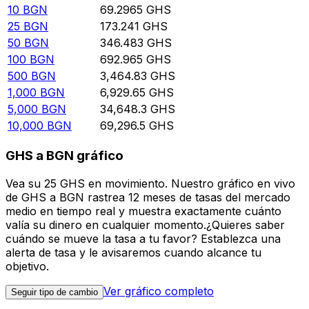
10
BGN
69.2965
GHS
25
BGN
173.241
GHS
50
BGN
346.483
GHS
100
BGN
692.965
GHS
500
BGN
3,464.83
GHS
1,000
BGN
6,929.65
GHS
5,000
BGN
34,648.3
GHS
10,000
BGN
69,296.5
GHS
GHS a BGN gráfico
Vea su 25 GHS en movimiento. Nuestro gráfico en vivo
de GHS a BGN rastrea 12 meses de tasas del mercado
medio en tiempo real y muestra exactamente cuánto
valía su dinero en cualquier momento.¿Quieres saber
cuándo se mueve la tasa a tu favor? Establezca una
alerta de tasa y le avisaremos cuando alcance tu
objetivo.
Ver gráfico completo
Seguir tipo de cambio