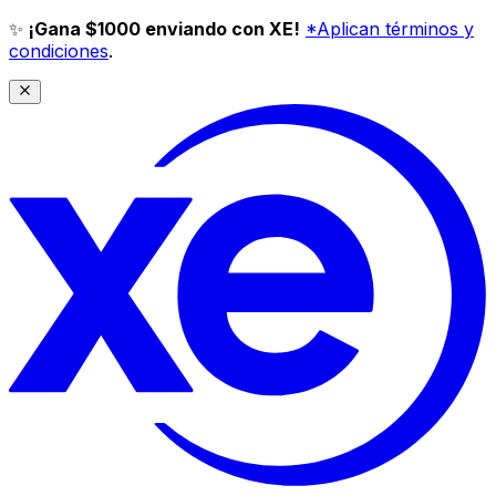
✨
¡Gana $1000 enviando con XE!
*Aplican términos y
condiciones
.