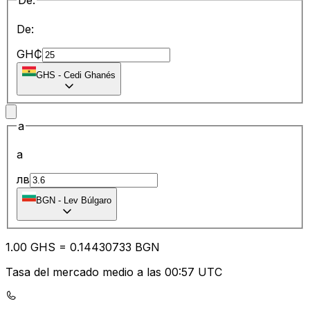
De:
De:
GH₵
GHS
-
Cedi Ghanés
a
a
лв
BGN
-
Lev Búlgaro
1.00
GHS
=
0.14
430733
BGN
Tasa del mercado medio a las 00:57 UTC