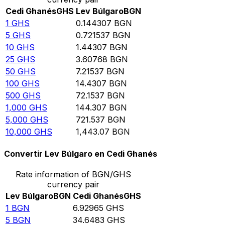
Cedi Ghanés
GHS
Lev Búlgaro
BGN
1
GHS
0.144307
BGN
5
GHS
0.721537
BGN
10
GHS
1.44307
BGN
25
GHS
3.60768
BGN
50
GHS
7.21537
BGN
100
GHS
14.4307
BGN
500
GHS
72.1537
BGN
1,000
GHS
144.307
BGN
5,000
GHS
721.537
BGN
10,000
GHS
1,443.07
BGN
Convertir Lev Búlgaro en Cedi Ghanés
Rate information of BGN/GHS
currency pair
Lev Búlgaro
BGN
Cedi Ghanés
GHS
1
BGN
6.92965
GHS
5
BGN
34.6483
GHS