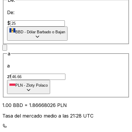
De:
De:
$
BBD
-
Dólar Barbado o Bajan
a
a
zł
PLN
-
Zloty Polaco
1.00
BBD
=
1.86
668026
PLN
Tasa del mercado medio a las 21:28 UTC