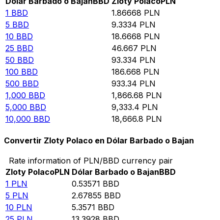
Dólar Barbado o Bajan
BBD
Zloty Polaco
PLN
1
BBD
1.86668
PLN
5
BBD
9.3334
PLN
10
BBD
18.6668
PLN
25
BBD
46.667
PLN
50
BBD
93.334
PLN
100
BBD
186.668
PLN
500
BBD
933.34
PLN
1,000
BBD
1,866.68
PLN
5,000
BBD
9,333.4
PLN
10,000
BBD
18,666.8
PLN
Convertir Zloty Polaco en Dólar Barbado o Bajan
Rate information of PLN/BBD currency pair
Zloty Polaco
PLN
Dólar Barbado o Bajan
BBD
1
PLN
0.53571
BBD
5
PLN
2.67855
BBD
10
PLN
5.3571
BBD
25
PLN
13.3928
BBD