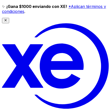
✨
¡Gana $1000 enviando con XE!
*Aplican términos y
condiciones
.