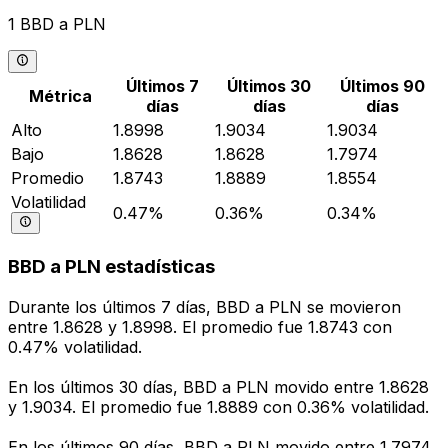
1 BBD a PLN
Últimos 7
Últimos 30
Últimos 90
Métrica
días
días
días
Alto
1.8998
1.9034
1.9034
Bajo
1.8628
1.8628
1.7974
Promedio
1.8743
1.8889
1.8554
Volatilidad
0.47%
0.36%
0.34%
BBD a PLN estadísticas
Durante los últimos 7 días, BBD a PLN se movieron
entre 1.8628 y 1.8998. El promedio fue 1.8743 con
0.47% volatilidad.
En los últimos 30 días, BBD a PLN movido entre 1.8628
y 1.9034. El promedio fue 1.8889 con 0.36% volatilidad.
En los últimos 90 días, BBD a PLN movido entre 1.7974