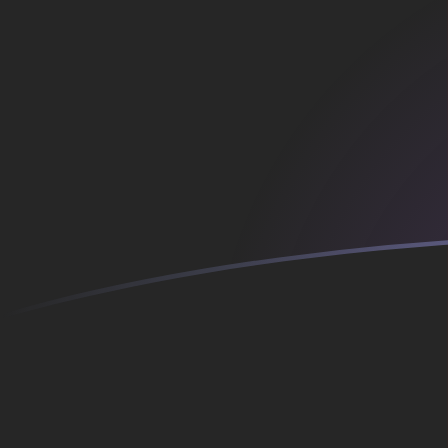
AFN a FRF tipos de cambio hoy
Convertir Afganistán Afghani en Franco francés
Rate information of AFN/FRF currency pair
Afganistán Afghani
AFN
Franco francés
FRF
1
AFN
0.0866144
FRF
5
AFN
0.433072
FRF
10
AFN
0.866144
FRF
25
AFN
2.16536
FRF
50
AFN
4.33072
FRF
100
AFN
8.66144
FRF
500
AFN
43.3072
FRF
1,000
AFN
86.6144
FRF
5,000
AFN
433.072
FRF
10,000
AFN
866.144
FRF