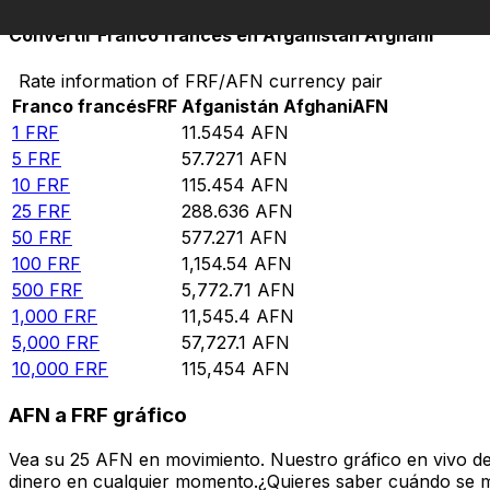
Convertir Franco francés en Afganistán Afghani
Rate information of FRF/AFN currency pair
Franco francés
FRF
Afganistán Afghani
AFN
1
FRF
11.5454
AFN
5
FRF
57.7271
AFN
10
FRF
115.454
AFN
25
FRF
288.636
AFN
50
FRF
577.271
AFN
100
FRF
1,154.54
AFN
500
FRF
5,772.71
AFN
1,000
FRF
11,545.4
AFN
5,000
FRF
57,727.1
AFN
10,000
FRF
115,454
AFN
AFN a FRF gráfico
Vea su 25 AFN en movimiento. Nuestro gráfico en vivo d
dinero en cualquier momento.¿Quieres saber cuándo se mue