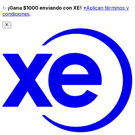
✨
¡Gana $1000 enviando con XE!
*Aplican términos y
condiciones
.