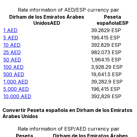
Rate information of AED/ESP currency pair
Dirham de los Emiratos Árabes
Peseta
Unidos
AED
española
ESP
1
AED
39.2829
ESP
5
AED
196.415
ESP
10
AED
392.829
ESP
25
AED
982.073
ESP
50
AED
1,964.15
ESP
100
AED
3,928.29
ESP
500
AED
19,641.5
ESP
1,000
AED
39,282.9
ESP
5,000
AED
196,415
ESP
10,000
AED
392,829
ESP
Convertir Peseta española en Dirham de los Emiratos
Árabes Unidos
Rate information of ESP/AED currency pair
Peseta
Dirham de los Emiratos Árabes