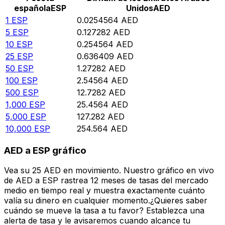
española
ESP
Unidos
AED
1
ESP
0.0254564
AED
5
ESP
0.127282
AED
10
ESP
0.254564
AED
25
ESP
0.636409
AED
50
ESP
1.27282
AED
100
ESP
2.54564
AED
500
ESP
12.7282
AED
1,000
ESP
25.4564
AED
5,000
ESP
127.282
AED
10,000
ESP
254.564
AED
AED a ESP gráfico
Vea su 25 AED en movimiento. Nuestro gráfico en vivo
de AED a ESP rastrea 12 meses de tasas del mercado
medio en tiempo real y muestra exactamente cuánto
valía su dinero en cualquier momento.¿Quieres saber
cuándo se mueve la tasa a tu favor? Establezca una
alerta de tasa y le avisaremos cuando alcance tu