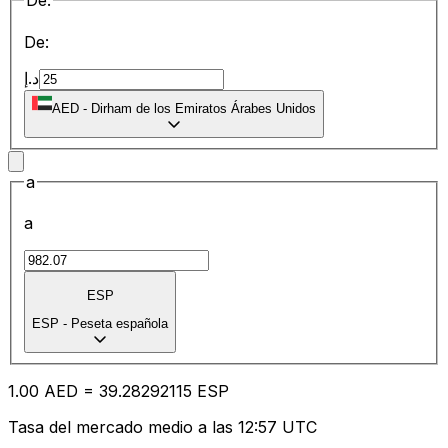
De:
De:
د.إ
AED
-
Dirham de los Emiratos Árabes Unidos
a
a
ESP
ESP
-
Peseta española
1.00
AED
=
39.28
292115
ESP
Tasa del mercado medio a las 12:57 UTC