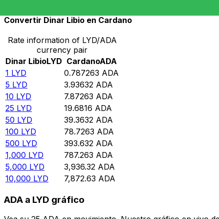
Convertir Dinar Libio en Cardano
Rate information of LYD/ADA
currency pair
Dinar Libio
LYD
Cardano
ADA
1
LYD
0.787263
ADA
5
LYD
3.93632
ADA
10
LYD
7.87263
ADA
25
LYD
19.6816
ADA
50
LYD
39.3632
ADA
100
LYD
78.7263
ADA
500
LYD
393.632
ADA
1,000
LYD
787.263
ADA
5,000
LYD
3,936.32
ADA
10,000
LYD
7,872.63
ADA
ADA a LYD gráfico