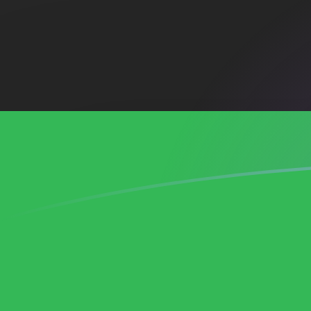
ADA a LYD tipos de cambio hoy
Convertir Cardano en Dinar Libio
Rate information of ADA/LYD
currency pair
Cardano
ADA
Dinar Libio
LYD
1
ADA
1.27022
LYD
5
ADA
6.35111
LYD
10
ADA
12.7022
LYD
25
ADA
31.7556
LYD
50
ADA
63.5111
LYD
100
ADA
127.022
LYD
500
ADA
635.111
LYD
1,000
ADA
1,270.22
LYD
5,000
ADA
6,351.11
LYD
10,000
ADA
12,702.2
LYD