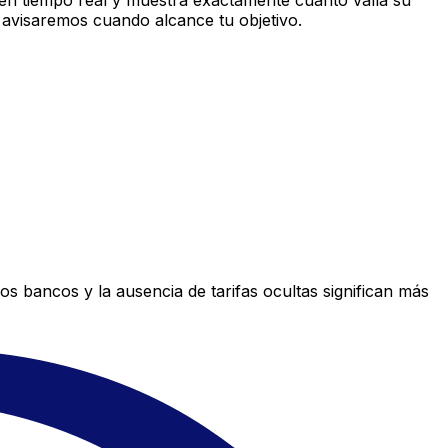
en tiempo real y muestra exactamente cuánto valía su
 avisaremos cuando alcance tu objetivo.
s bancos y la ausencia de tarifas ocultas significan más