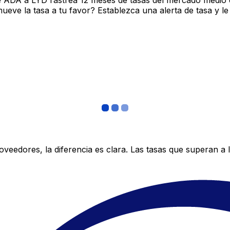
e ADA a LYD rastrea 12 meses de tasas del mercado medio 
ve la tasa a tu favor? Establezca una alerta de tasa y le
edores, la diferencia es clara. Las tasas que superan a lo