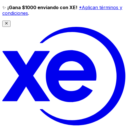
✨
¡Gana $1000 enviando con XE!
*Aplican términos y
condiciones
.