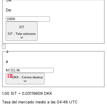
De:
De:
SIT
SIT
-
Tolar esloveno
a
a
kr
DKK
-
Corona danesa
1.00
SIT
=
0.03
119609
DKK
Tasa del mercado medio a las 04:48 UTC