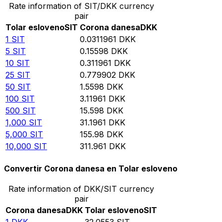
Rate information of SIT/DKK currency
pair
Tolar esloveno
SIT
Corona danesa
DKK
1
SIT
0.0311961
DKK
5
SIT
0.15598
DKK
10
SIT
0.311961
DKK
25
SIT
0.779902
DKK
50
SIT
1.5598
DKK
100
SIT
3.11961
DKK
500
SIT
15.598
DKK
1,000
SIT
31.1961
DKK
5,000
SIT
155.98
DKK
10,000
SIT
311.961
DKK
Convertir Corona danesa en Tolar esloveno
Rate information of DKK/SIT currency
pair
Corona danesa
DKK
Tolar esloveno
SIT
1
DKK
32.0553
SIT