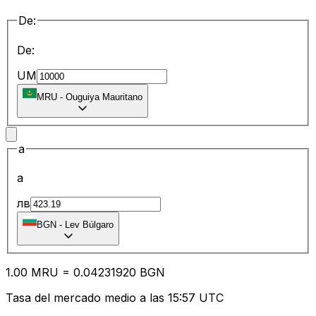
De:
De:
UM
MRU
-
Ouguiya Mauritano
a
a
лв
BGN
-
Lev Búlgaro
1.00
MRU
=
0.04
231920
BGN
Tasa del mercado medio a las 15:57 UTC