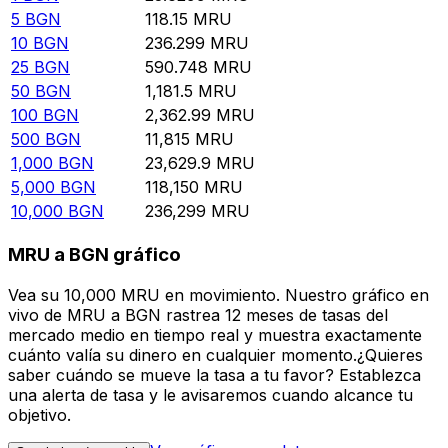
5
BGN
118.15
MRU
10
BGN
236.299
MRU
25
BGN
590.748
MRU
50
BGN
1,181.5
MRU
100
BGN
2,362.99
MRU
500
BGN
11,815
MRU
1,000
BGN
23,629.9
MRU
5,000
BGN
118,150
MRU
10,000
BGN
236,299
MRU
MRU a BGN gráfico
Vea su 10,000 MRU en movimiento. Nuestro gráfico en
vivo de MRU a BGN rastrea 12 meses de tasas del
mercado medio en tiempo real y muestra exactamente
cuánto valía su dinero en cualquier momento.¿Quieres
saber cuándo se mueve la tasa a tu favor? Establezca
una alerta de tasa y le avisaremos cuando alcance tu
objetivo.