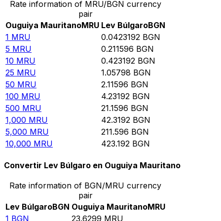
Rate information of MRU/BGN currency
pair
Ouguiya Mauritano
MRU
Lev Búlgaro
BGN
1
MRU
0.0423192
BGN
5
MRU
0.211596
BGN
10
MRU
0.423192
BGN
25
MRU
1.05798
BGN
50
MRU
2.11596
BGN
100
MRU
4.23192
BGN
500
MRU
21.1596
BGN
1,000
MRU
42.3192
BGN
5,000
MRU
211.596
BGN
10,000
MRU
423.192
BGN
Convertir Lev Búlgaro en Ouguiya Mauritano
Rate information of BGN/MRU currency
pair
Lev Búlgaro
BGN
Ouguiya Mauritano
MRU
1
BGN
23.6299
MRU