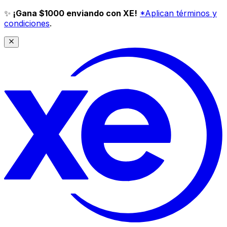
✨
¡Gana $1000 enviando con XE!
*Aplican términos y
condiciones
.