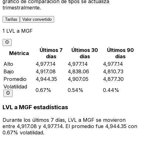
gráfico de comparación de tipos se actualiza
trimestralmente.
Tarifas
Valor convertido
1 LVL a MGF
Últimos 7
Últimos 30
Últimos 90
Métrica
días
días
días
Alto
4,977.14
4,977.14
4,977.14
Bajo
4,917.08
4,838.06
4,810.73
Promedio
4,944.35
4,907.05
4,877.30
Volatilidad
0.67%
0.54%
0.44%
LVL a MGF estadísticas
Durante los últimos 7 días, LVL a MGF se movieron
entre 4,917.08 y 4,977.14. El promedio fue 4,944.35 con
0.67% volatilidad.