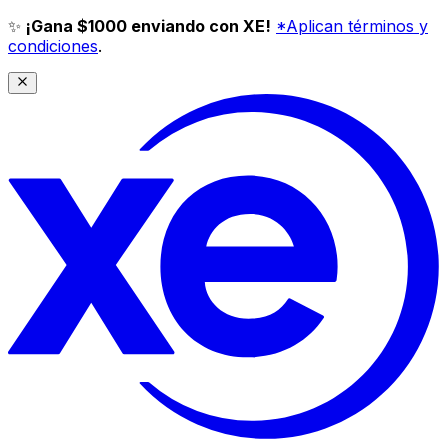
✨
¡Gana $1000 enviando con XE!
*Aplican términos y
condiciones
.