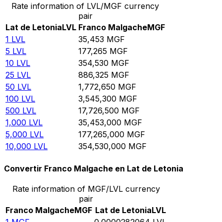
Rate information of LVL/MGF currency
pair
Lat de Letonia
LVL
Franco Malgache
MGF
1
LVL
35,453
MGF
5
LVL
177,265
MGF
10
LVL
354,530
MGF
25
LVL
886,325
MGF
50
LVL
1,772,650
MGF
100
LVL
3,545,300
MGF
500
LVL
17,726,500
MGF
1,000
LVL
35,453,000
MGF
5,000
LVL
177,265,000
MGF
10,000
LVL
354,530,000
MGF
Convertir Franco Malgache en Lat de Letonia
Rate information of MGF/LVL currency
pair
Franco Malgache
MGF
Lat de Letonia
LVL
1
MGF
0.0000282064
LVL