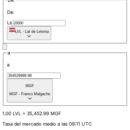
De:
De:
Ls
LVL
-
Lat de Letonia
a
a
MGF
MGF
-
Franco Malgache
1.00
LVL
=
35,452.99
MGF
Tasa del mercado medio a las 09:11 UTC