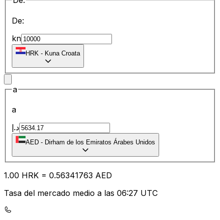
De:
De:
kn
HRK
-
Kuna Croata
a
a
د.إ
AED
-
Dirham de los Emiratos Árabes Unidos
1.00
HRK
=
0.56
341763
AED
Tasa del mercado medio a las 06:27 UTC