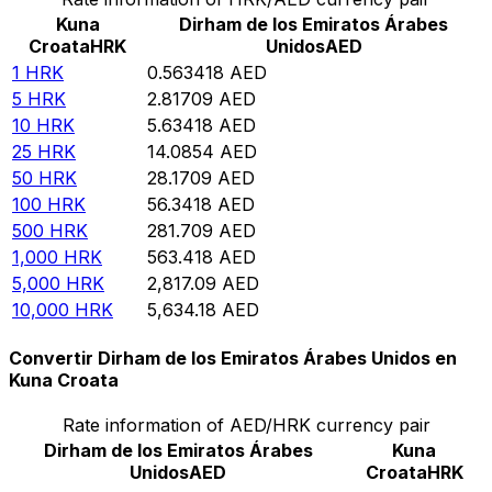
Kuna
Dirham de los Emiratos Árabes
Croata
HRK
Unidos
AED
1
HRK
0.563418
AED
5
HRK
2.81709
AED
10
HRK
5.63418
AED
25
HRK
14.0854
AED
50
HRK
28.1709
AED
100
HRK
56.3418
AED
500
HRK
281.709
AED
1,000
HRK
563.418
AED
5,000
HRK
2,817.09
AED
10,000
HRK
5,634.18
AED
Convertir Dirham de los Emiratos Árabes Unidos en
Kuna Croata
Rate information of AED/HRK currency pair
Dirham de los Emiratos Árabes
Kuna
Unidos
AED
Croata
HRK