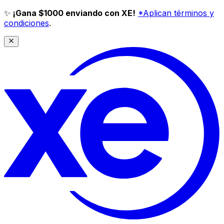
✨
¡Gana $1000 enviando con XE!
*Aplican términos y
condiciones
.