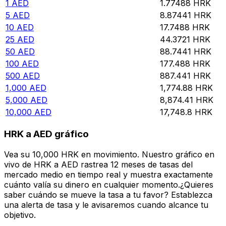
1
AED
1.77488
HRK
5
AED
8.87441
HRK
10
AED
17.7488
HRK
25
AED
44.3721
HRK
50
AED
88.7441
HRK
100
AED
177.488
HRK
500
AED
887.441
HRK
1,000
AED
1,774.88
HRK
5,000
AED
8,874.41
HRK
10,000
AED
17,748.8
HRK
HRK a AED gráfico
Vea su 10,000 HRK en movimiento. Nuestro gráfico en
vivo de HRK a AED rastrea 12 meses de tasas del
mercado medio en tiempo real y muestra exactamente
cuánto valía su dinero en cualquier momento.¿Quieres
saber cuándo se mueve la tasa a tu favor? Establezca
una alerta de tasa y le avisaremos cuando alcance tu
objetivo.