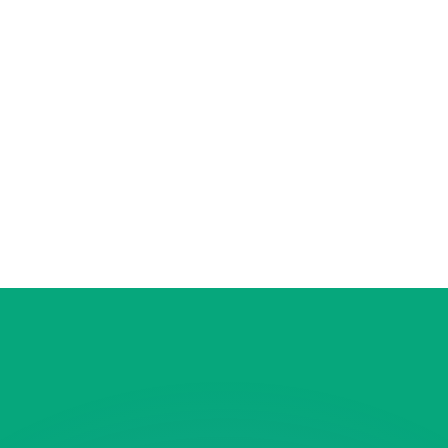
 tasas de los competidores.
r. Esto solo tiene fines informativos. No recibirás esta t