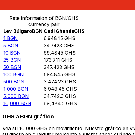
Convertir Lev Búlgaro en Cedi Ghanés
Rate information of BGN/GHS
currency pair
Lev Búlgaro
BGN
Cedi Ghanés
GHS
1
BGN
6.94845
GHS
5
BGN
34.7423
GHS
10
BGN
69.4845
GHS
25
BGN
173.711
GHS
50
BGN
347.423
GHS
100
BGN
694.845
GHS
500
BGN
3,474.23
GHS
1,000
BGN
6,948.45
GHS
5,000
BGN
34,742.3
GHS
10,000
BGN
69,484.5
GHS
GHS a BGN gráfico
Vea su 10,000 GHS en movimiento. Nuestro gráfico en vi
su dinero en cualquier momento.¿Quieres saber cuándo se 