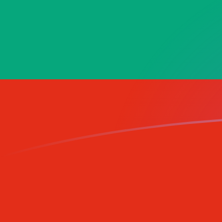
GHS a BGN tipos de cambio hoy
Convertir Cedi Ghanés en Lev Búlgaro
Rate information of GHS/BGN
currency pair
Cedi Ghanés
GHS
Lev Búlgaro
BGN
1
GHS
0.143917
BGN
5
GHS
0.719585
BGN
10
GHS
1.43917
BGN
25
GHS
3.59792
BGN
50
GHS
7.19585
BGN
100
GHS
14.3917
BGN
500
GHS
71.9585
BGN
1,000
GHS
143.917
BGN
5,000
GHS
719.585
BGN
10,000
GHS
1,439.17
BGN