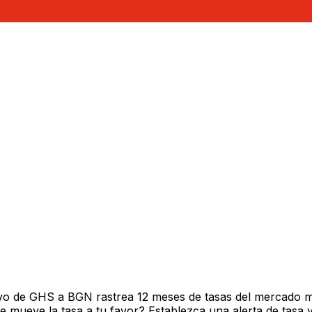
vo de GHS a BGN rastrea 12 meses de tasas del mercado m
mueve la tasa a tu favor? Establezca una alerta de tasa y