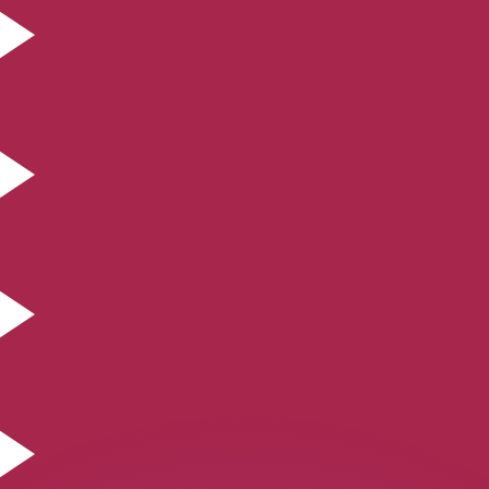
 tasas de los competidores.
r. Esto solo tiene fines informativos. No recibirás esta t