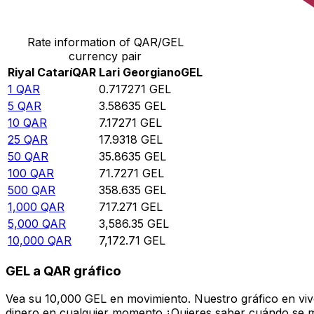
Convertir Riyal Catarí en Lari Georgiano
Rate information of QAR/GEL
currency pair
Riyal Catarí
QAR
Lari Georgiano
GEL
1
QAR
0.717271
GEL
5
QAR
3.58635
GEL
10
QAR
7.17271
GEL
25
QAR
17.9318
GEL
50
QAR
35.8635
GEL
100
QAR
71.7271
GEL
500
QAR
358.635
GEL
1,000
QAR
717.271
GEL
5,000
QAR
3,586.35
GEL
10,000
QAR
7,172.71
GEL
GEL a QAR gráfico
Vea su 10,000 GEL en movimiento. Nuestro gráfico en viv
dinero en cualquier momento.¿Quieres saber cuándo se mue