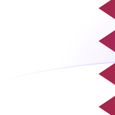
GEL a QAR tipos de cambio hoy
Convertir Lari Georgiano en Riyal Catarí
Rate information of GEL/QAR
currency pair
Lari Georgiano
GEL
Riyal Catarí
QAR
1
GEL
1.39417
QAR
5
GEL
6.97087
QAR
10
GEL
13.9417
QAR
25
GEL
34.8543
QAR
50
GEL
69.7087
QAR
100
GEL
139.417
QAR
500
GEL
697.087
QAR
1,000
GEL
1,394.17
QAR
5,000
GEL
6,970.87
QAR
10,000
GEL
13,941.7
QAR