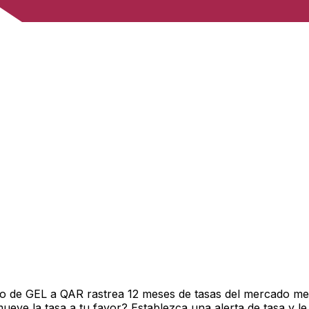
o de GEL a QAR rastrea 12 meses de tasas del mercado med
ve la tasa a tu favor? Establezca una alerta de tasa y le