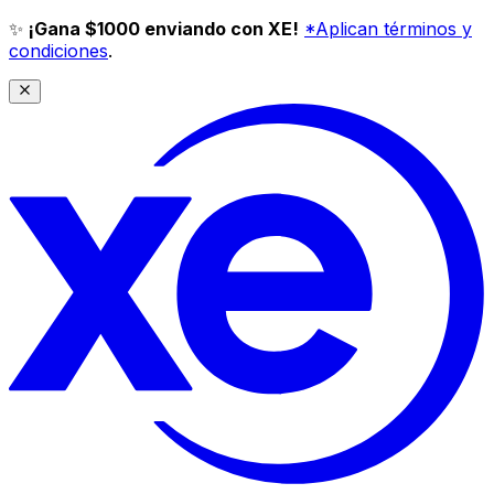
✨
¡Gana $1000 enviando con XE!
*Aplican términos y
condiciones
.