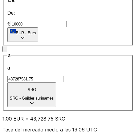
De:
De:
€
EUR
-
Euro
a
a
SRG
SRG
-
Guilder surinamés
1.00
EUR
=
43,728.75
SRG
Tasa del mercado medio a las 19:06 UTC