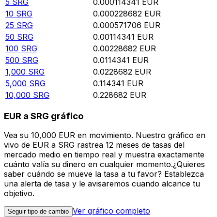
5
SRG
0.000114341
EUR
10
SRG
0.000228682
EUR
25
SRG
0.000571706
EUR
50
SRG
0.00114341
EUR
100
SRG
0.00228682
EUR
500
SRG
0.0114341
EUR
1,000
SRG
0.0228682
EUR
5,000
SRG
0.114341
EUR
10,000
SRG
0.228682
EUR
EUR a SRG gráfico
Vea su 10,000 EUR en movimiento. Nuestro gráfico en
vivo de EUR a SRG rastrea 12 meses de tasas del
mercado medio en tiempo real y muestra exactamente
cuánto valía su dinero en cualquier momento.¿Quieres
saber cuándo se mueve la tasa a tu favor? Establezca
una alerta de tasa y le avisaremos cuando alcance tu
objetivo.
Ver gráfico completo
Seguir tipo de cambio