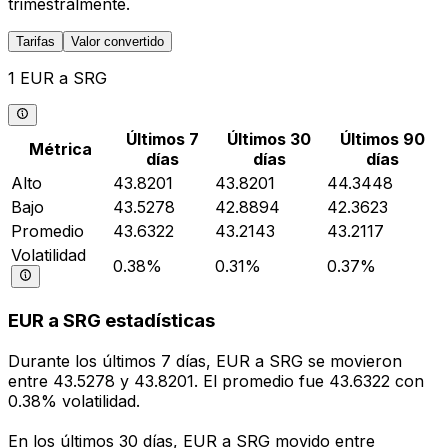
trimestralmente.
Tarifas
Valor convertido
1 EUR a SRG
Últimos 7
Últimos 30
Últimos 90
Métrica
días
días
días
Alto
43.8201
43.8201
44.3448
Bajo
43.5278
42.8894
42.3623
Promedio
43.6322
43.2143
43.2117
Volatilidad
0.38%
0.31%
0.37%
EUR a SRG estadísticas
Durante los últimos 7 días, EUR a SRG se movieron
entre 43.5278 y 43.8201. El promedio fue 43.6322 con
0.38% volatilidad.
En los últimos 30 días, EUR a SRG movido entre