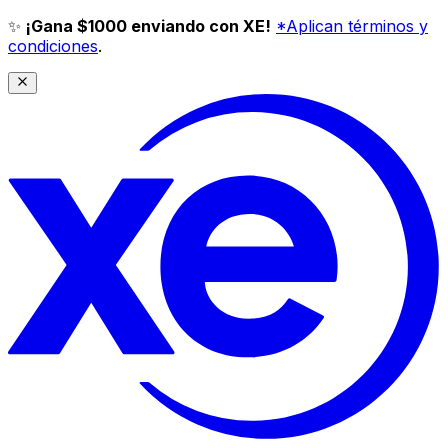
✨
¡Gana $1000 enviando con XE!
*Aplican términos y
condiciones
.