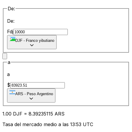
De:
De:
Fdj
DJF
-
Franco yibutiano
a
a
$
ARS
-
Peso Argentino
1.00
DJF
=
8.39
235115
ARS
Tasa del mercado medio a las 13:53 UTC