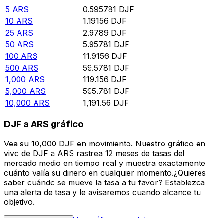
5
ARS
0.595781
DJF
10
ARS
1.19156
DJF
25
ARS
2.9789
DJF
50
ARS
5.95781
DJF
100
ARS
11.9156
DJF
500
ARS
59.5781
DJF
1,000
ARS
119.156
DJF
5,000
ARS
595.781
DJF
10,000
ARS
1,191.56
DJF
DJF a ARS gráfico
Vea su 10,000 DJF en movimiento. Nuestro gráfico en
vivo de DJF a ARS rastrea 12 meses de tasas del
mercado medio en tiempo real y muestra exactamente
cuánto valía su dinero en cualquier momento.¿Quieres
saber cuándo se mueve la tasa a tu favor? Establezca
una alerta de tasa y le avisaremos cuando alcance tu
objetivo.