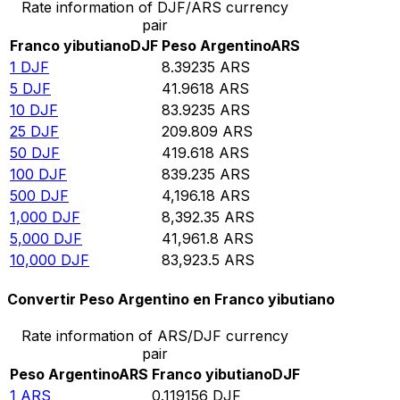
Rate information of DJF/ARS currency
pair
Franco yibutiano
DJF
Peso Argentino
ARS
1
DJF
8.39235
ARS
5
DJF
41.9618
ARS
10
DJF
83.9235
ARS
25
DJF
209.809
ARS
50
DJF
419.618
ARS
100
DJF
839.235
ARS
500
DJF
4,196.18
ARS
1,000
DJF
8,392.35
ARS
5,000
DJF
41,961.8
ARS
10,000
DJF
83,923.5
ARS
Convertir Peso Argentino en Franco yibutiano
Rate information of ARS/DJF currency
pair
Peso Argentino
ARS
Franco yibutiano
DJF
1
ARS
0.119156
DJF