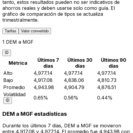
tanto, estos resultados pueden no ser indicativos de
ahorros reales y deben usarse solo como guía. El
gráfico de comparación de tipos se actualiza
trimestralmente.
Tarifas
Valor convertido
1 DEM a MGF
Últimos 7
Últimos 30
Últimos 90
Métrica
días
días
días
Alto
4,977.14
4,977.14
4,977.14
Bajo
4,917.08
4,838.06
4,810.73
Promedio
4,943.98
4,904.79
4,876.51
Volatilidad
0.65%
0.56%
0.44%
DEM a MGF estadísticas
Durante los últimos 7 días, DEM a MGF se movieron
entre 4,917.08 y 4,977.14. El promedio fue 4,943.98 con