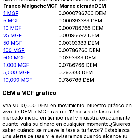
Franco Malgache
MGF
Marco alemán
DEM
1
MGF
0.0000786766
DEM
5
MGF
0.000393383
DEM
10
MGF
0.000786766
DEM
25
MGF
0.00196692
DEM
50
MGF
0.00393383
DEM
100
MGF
0.00786766
DEM
500
MGF
0.0393383
DEM
1,000
MGF
0.0786766
DEM
5,000
MGF
0.393383
DEM
10,000
MGF
0.786766
DEM
DEM a MGF gráfico
Vea su 10,000 DEM en movimiento. Nuestro gráfico en
vivo de DEM a MGF rastrea 12 meses de tasas del
mercado medio en tiempo real y muestra exactamente
cuánto valía su dinero en cualquier momento.¿Quieres
saber cuándo se mueve la tasa a tu favor? Establezca
una alerta de tasa y le avisaremos cuando alcance tu