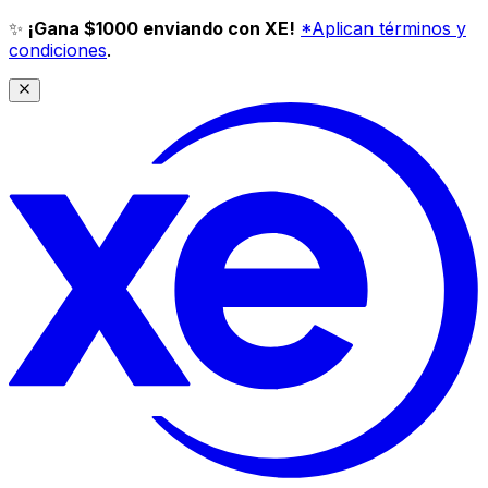
✨
¡Gana $1000 enviando con XE!
*Aplican términos y
condiciones
.