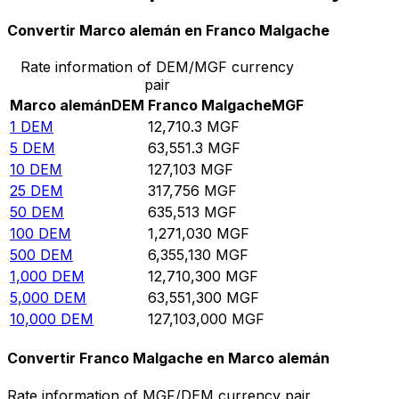
Convertir Marco alemán en Franco Malgache
Rate information of DEM/MGF currency
pair
Marco alemán
DEM
Franco Malgache
MGF
1
DEM
12,710.3
MGF
5
DEM
63,551.3
MGF
10
DEM
127,103
MGF
25
DEM
317,756
MGF
50
DEM
635,513
MGF
100
DEM
1,271,030
MGF
500
DEM
6,355,130
MGF
1,000
DEM
12,710,300
MGF
5,000
DEM
63,551,300
MGF
10,000
DEM
127,103,000
MGF
Convertir Franco Malgache en Marco alemán
Rate information of MGF/DEM currency pair