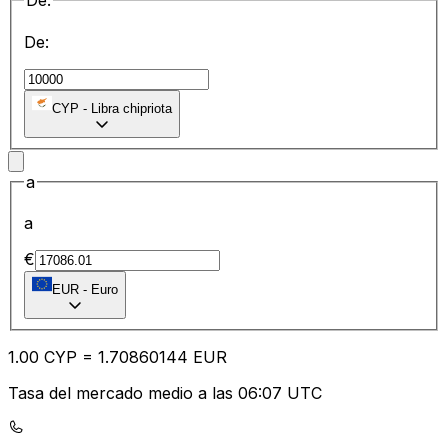
De:
De:
CYP
-
Libra chipriota
a
a
€
EUR
-
Euro
1.00
CYP
=
1.70
860144
EUR
Tasa del mercado medio a las 06:07 UTC