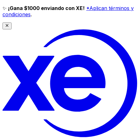
✨
¡Gana $1000 enviando con XE!
*Aplican términos y
condiciones
.