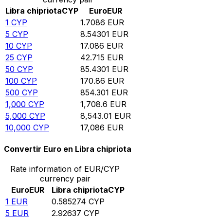
Libra chipriota
CYP
Euro
EUR
1
CYP
1.7086
EUR
5
CYP
8.54301
EUR
10
CYP
17.086
EUR
25
CYP
42.715
EUR
50
CYP
85.4301
EUR
100
CYP
170.86
EUR
500
CYP
854.301
EUR
1,000
CYP
1,708.6
EUR
5,000
CYP
8,543.01
EUR
10,000
CYP
17,086
EUR
Convertir Euro en Libra chipriota
Rate information of EUR/CYP
currency pair
Euro
EUR
Libra chipriota
CYP
1
EUR
0.585274
CYP
5
EUR
2.92637
CYP