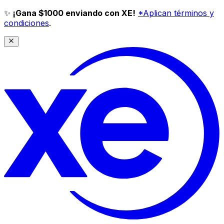
✨
¡Gana $1000 enviando con XE!
*Aplican términos y
condiciones
.