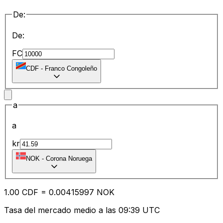
De:
De:
FC
CDF
-
Franco Congoleño
a
a
kr
NOK
-
Corona Noruega
1.00
CDF
=
0.00
415997
NOK
Tasa del mercado medio a las 09:39 UTC