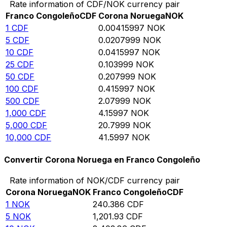
Rate information of CDF/NOK currency pair
Franco Congoleño
CDF
Corona Noruega
NOK
1
CDF
0.00415997
NOK
5
CDF
0.0207999
NOK
10
CDF
0.0415997
NOK
25
CDF
0.103999
NOK
50
CDF
0.207999
NOK
100
CDF
0.415997
NOK
500
CDF
2.07999
NOK
1,000
CDF
4.15997
NOK
5,000
CDF
20.7999
NOK
10,000
CDF
41.5997
NOK
Convertir Corona Noruega en Franco Congoleño
Rate information of NOK/CDF currency pair
Corona Noruega
NOK
Franco Congoleño
CDF
1
NOK
240.386
CDF
5
NOK
1,201.93
CDF