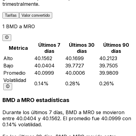
trimestralmente.
Tarifas
Valor convertido
1 BMD a MRO
Últimos 7
Últimos 30
Últimos 90
Métrica
días
días
días
Alto
40.1562
40.1699
40.2123
Bajo
40.0404
39.7727
39.7505
Promedio
40.0999
40.0006
39.9809
Volatilidad
0.14%
0.28%
0.26%
BMD a MRO estadísticas
Durante los últimos 7 días, BMD a MRO se movieron
entre 40.0404 y 40.1562. El promedio fue 40.0999 con
0.14% volatilidad.