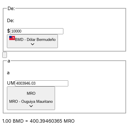
De:
De:
$
BMD
-
Dólar Bermudeño
a
a
UM
MRO
MRO
-
Ouguiya Mauritano
1.00
BMD
=
400.39
460365
MRO