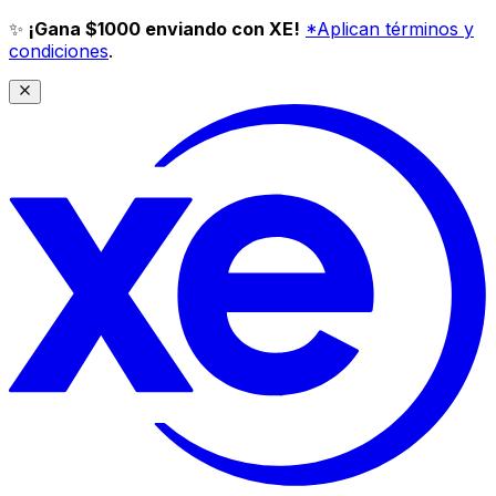
✨
¡Gana $1000 enviando con XE!
*Aplican términos y
condiciones
.