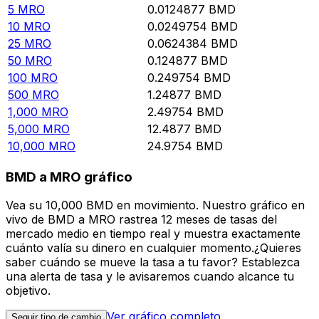
5
MRO
0.0124877
BMD
10
MRO
0.0249754
BMD
25
MRO
0.0624384
BMD
50
MRO
0.124877
BMD
100
MRO
0.249754
BMD
500
MRO
1.24877
BMD
1,000
MRO
2.49754
BMD
5,000
MRO
12.4877
BMD
10,000
MRO
24.9754
BMD
BMD a MRO gráfico
Vea su 10,000 BMD en movimiento. Nuestro gráfico en
vivo de BMD a MRO rastrea 12 meses de tasas del
mercado medio en tiempo real y muestra exactamente
cuánto valía su dinero en cualquier momento.¿Quieres
saber cuándo se mueve la tasa a tu favor? Establezca
una alerta de tasa y le avisaremos cuando alcance tu
objetivo.
Ver gráfico completo
Seguir tipo de cambio