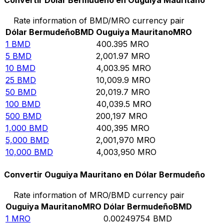
Convertir Dólar Bermudeño en Ouguiya Mauritano
Rate information of BMD/MRO currency pair
Dólar Bermudeño
BMD
Ouguiya Mauritano
MRO
1
BMD
400.395
MRO
5
BMD
2,001.97
MRO
10
BMD
4,003.95
MRO
25
BMD
10,009.9
MRO
50
BMD
20,019.7
MRO
100
BMD
40,039.5
MRO
500
BMD
200,197
MRO
1,000
BMD
400,395
MRO
5,000
BMD
2,001,970
MRO
10,000
BMD
4,003,950
MRO
Convertir Ouguiya Mauritano en Dólar Bermudeño
Rate information of MRO/BMD currency pair
Ouguiya Mauritano
MRO
Dólar Bermudeño
BMD
1
MRO
0.00249754
BMD