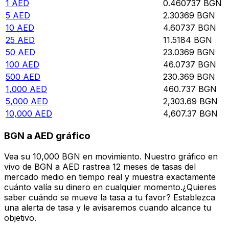
1
AED
0.460737
BGN
5
AED
2.30369
BGN
10
AED
4.60737
BGN
25
AED
11.5184
BGN
50
AED
23.0369
BGN
100
AED
46.0737
BGN
500
AED
230.369
BGN
1,000
AED
460.737
BGN
5,000
AED
2,303.69
BGN
10,000
AED
4,607.37
BGN
BGN a AED gráfico
Vea su 10,000 BGN en movimiento. Nuestro gráfico en
vivo de BGN a AED rastrea 12 meses de tasas del
mercado medio en tiempo real y muestra exactamente
cuánto valía su dinero en cualquier momento.¿Quieres
saber cuándo se mueve la tasa a tu favor? Establezca
una alerta de tasa y le avisaremos cuando alcance tu
objetivo.