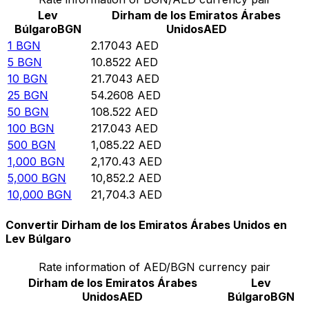
Lev
Dirham de los Emiratos Árabes
Búlgaro
BGN
Unidos
AED
1
BGN
2.17043
AED
5
BGN
10.8522
AED
10
BGN
21.7043
AED
25
BGN
54.2608
AED
50
BGN
108.522
AED
100
BGN
217.043
AED
500
BGN
1,085.22
AED
1,000
BGN
2,170.43
AED
5,000
BGN
10,852.2
AED
10,000
BGN
21,704.3
AED
Convertir Dirham de los Emiratos Árabes Unidos en
Lev Búlgaro
Rate information of AED/BGN currency pair
Dirham de los Emiratos Árabes
Lev
Unidos
AED
Búlgaro
BGN