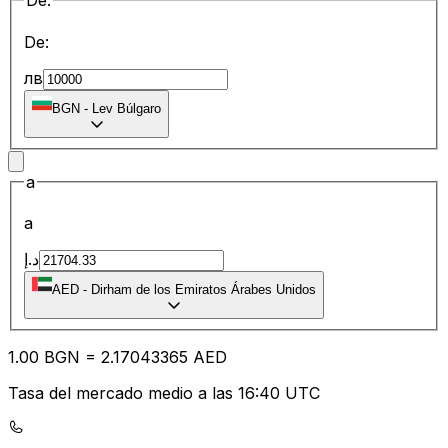
De:
De:
лв
BGN
-
Lev Búlgaro
a
a
د.إ
AED
-
Dirham de los Emiratos Árabes Unidos
1.00
BGN
=
2.17
043365
AED
Tasa del mercado medio a las 16:40 UTC