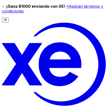
✨
¡Gana $1000 enviando con XE!
*Aplican términos y
condiciones
.