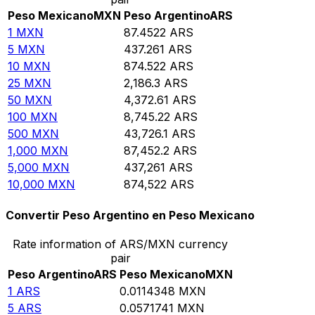
Peso Mexicano
MXN
Peso Argentino
ARS
1
MXN
87.4522
ARS
5
MXN
437.261
ARS
10
MXN
874.522
ARS
25
MXN
2,186.3
ARS
50
MXN
4,372.61
ARS
100
MXN
8,745.22
ARS
500
MXN
43,726.1
ARS
1,000
MXN
87,452.2
ARS
5,000
MXN
437,261
ARS
10,000
MXN
874,522
ARS
Convertir Peso Argentino en Peso Mexicano
Rate information of ARS/MXN currency
pair
Peso Argentino
ARS
Peso Mexicano
MXN
1
ARS
0.0114348
MXN
5
ARS
0.0571741
MXN