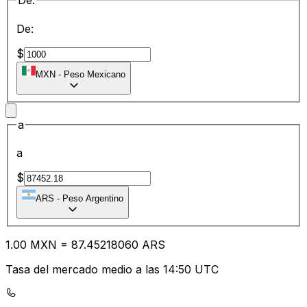
De:
De:
$
MXN
-
Peso Mexicano
a
a
$
ARS
-
Peso Argentino
1.00
MXN
=
87.45
218060
ARS
Tasa del mercado medio a las 14:50 UTC