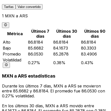
Tarifas
Valor convertido
1 MXN a ARS
Últimos 7
Últimos 30
Últimos 90
Métrica
días
días
días
Alto
86.8184
86.8184
86.8184
Bajo
85.6682
84.1673
80.3303
Promedio
86.0530
85.2878
83.4906
Volatilidad
0.27%
0.38%
0.43%
MXN a ARS estadísticas
Durante los últimos 7 días, MXN a ARS se movieron
entre 85.6682 y 86.8184. El promedio fue 86.0530 con
0.27% volatilidad.
En los últimos 30 días, MXN a ARS movido entre
84.1673 y 86.8184. El promedio fue 85.2878 con 0.38%