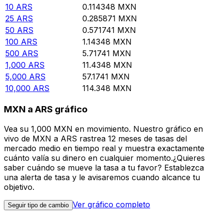
10
ARS
0.114348
MXN
25
ARS
0.285871
MXN
50
ARS
0.571741
MXN
100
ARS
1.14348
MXN
500
ARS
5.71741
MXN
1,000
ARS
11.4348
MXN
5,000
ARS
57.1741
MXN
10,000
ARS
114.348
MXN
MXN a ARS gráfico
Vea su 1,000 MXN en movimiento. Nuestro gráfico en
vivo de MXN a ARS rastrea 12 meses de tasas del
mercado medio en tiempo real y muestra exactamente
cuánto valía su dinero en cualquier momento.¿Quieres
saber cuándo se mueve la tasa a tu favor? Establezca
una alerta de tasa y le avisaremos cuando alcance tu
objetivo.
Ver gráfico completo
Seguir tipo de cambio