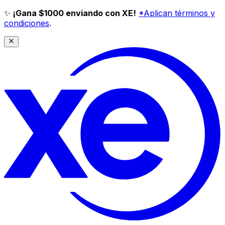
✨
¡Gana $1000 enviando con XE!
*Aplican términos y
condiciones
.