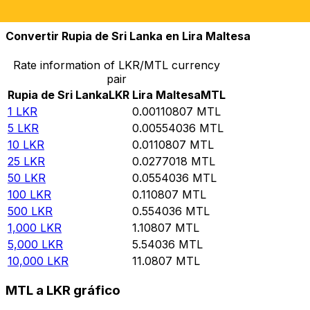
10,000
MTL
9,024,690
LKR
Convertir Rupia de Sri Lanka en Lira Maltesa
Rate information of LKR/MTL currency
pair
Rupia de Sri Lanka
LKR
Lira Maltesa
MTL
1
LKR
0.00110807
MTL
5
LKR
0.00554036
MTL
10
LKR
0.0110807
MTL
25
LKR
0.0277018
MTL
50
LKR
0.0554036
MTL
100
LKR
0.110807
MTL
500
LKR
0.554036
MTL
1,000
LKR
1.10807
MTL
5,000
LKR
5.54036
MTL
10,000
LKR
11.0807
MTL
MTL a LKR gráfico