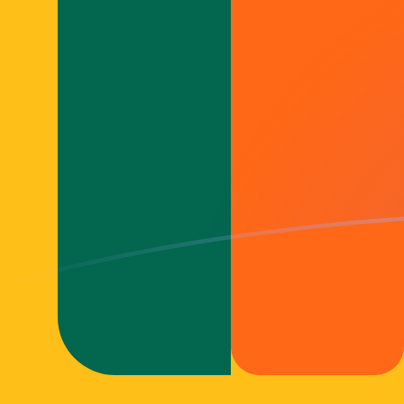
MTL a LKR tipos de cambio hoy
Convertir Lira Maltesa en Rupia de Sri Lanka
Rate information of MTL/LKR currency
pair
Lira Maltesa
MTL
Rupia de Sri Lanka
LKR
1
MTL
902.469
LKR
5
MTL
4,512.34
LKR
10
MTL
9,024.69
LKR
25
MTL
22,561.7
LKR
50
MTL
45,123.4
LKR
100
MTL
90,246.9
LKR
500
MTL
451,234
LKR
1,000
MTL
902,469
LKR
5,000
MTL
4,512,340
LKR