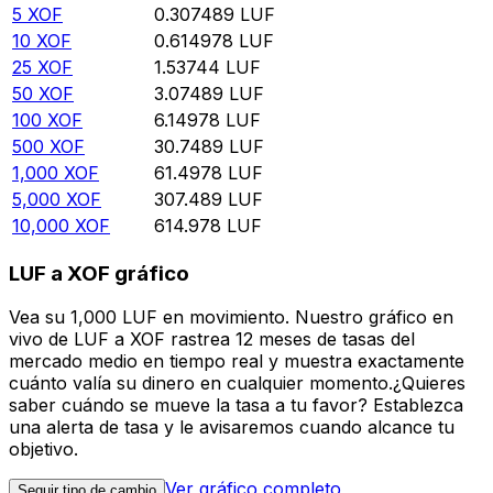
5
XOF
0.307489
LUF
10
XOF
0.614978
LUF
25
XOF
1.53744
LUF
50
XOF
3.07489
LUF
100
XOF
6.14978
LUF
500
XOF
30.7489
LUF
1,000
XOF
61.4978
LUF
5,000
XOF
307.489
LUF
10,000
XOF
614.978
LUF
LUF a XOF gráfico
Vea su 1,000 LUF en movimiento. Nuestro gráfico en
vivo de LUF a XOF rastrea 12 meses de tasas del
mercado medio en tiempo real y muestra exactamente
cuánto valía su dinero en cualquier momento.¿Quieres
saber cuándo se mueve la tasa a tu favor? Establezca
una alerta de tasa y le avisaremos cuando alcance tu
objetivo.
Ver gráfico completo
Seguir tipo de cambio