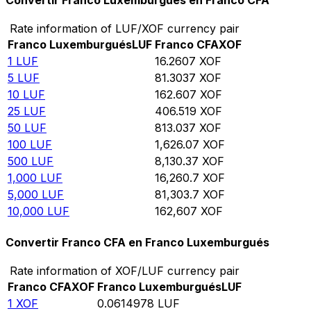
Convertir Franco Luxemburgués en Franco CFA
Rate information of LUF/XOF currency pair
Franco Luxemburgués
LUF
Franco CFA
XOF
1
LUF
16.2607
XOF
5
LUF
81.3037
XOF
10
LUF
162.607
XOF
25
LUF
406.519
XOF
50
LUF
813.037
XOF
100
LUF
1,626.07
XOF
500
LUF
8,130.37
XOF
1,000
LUF
16,260.7
XOF
5,000
LUF
81,303.7
XOF
10,000
LUF
162,607
XOF
Convertir Franco CFA en Franco Luxemburgués
Rate information of XOF/LUF currency pair
Franco CFA
XOF
Franco Luxemburgués
LUF
1
XOF
0.0614978
LUF