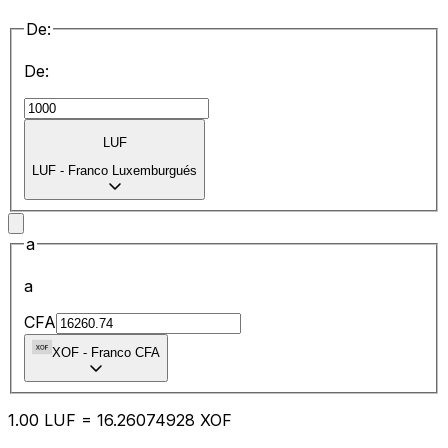
De:
De:
LUF
LUF
-
Franco Luxemburgués
a
a
CFA
XOF
-
Franco CFA
1.00
LUF
=
16.26
074928
XOF