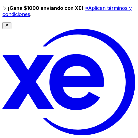
✨
¡Gana $1000 enviando con XE!
*Aplican términos y
condiciones
.