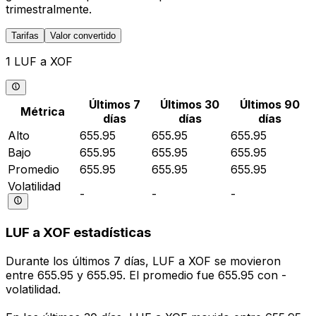
trimestralmente.
Tarifas
Valor convertido
1 LUF a XOF
Últimos 7
Últimos 30
Últimos 90
Métrica
días
días
días
Alto
655.95
655.95
655.95
Bajo
655.95
655.95
655.95
Promedio
655.95
655.95
655.95
Volatilidad
-
-
-
LUF a XOF estadísticas
Durante los últimos 7 días, LUF a XOF se movieron
entre 655.95 y 655.95. El promedio fue 655.95 con -
volatilidad.