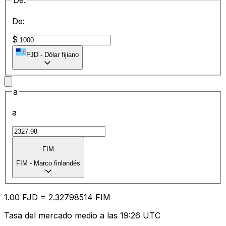
De:
De:
$
FJD
-
Dólar fijiano
a
a
FIM
FIM
-
Marco finlandés
1.00
FJD
=
2.32
798514
FIM
Tasa del mercado medio a las 19:26 UTC