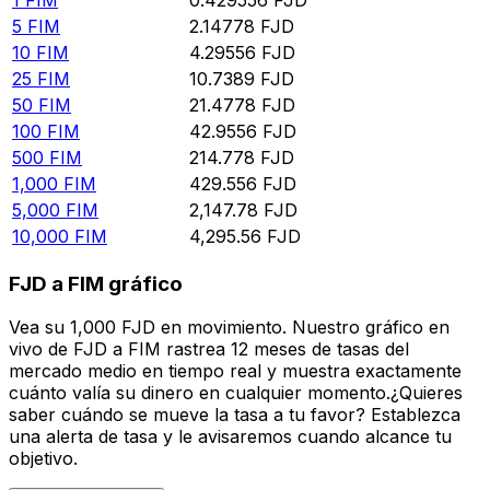
5
FIM
2.14778
FJD
10
FIM
4.29556
FJD
25
FIM
10.7389
FJD
50
FIM
21.4778
FJD
100
FIM
42.9556
FJD
500
FIM
214.778
FJD
1,000
FIM
429.556
FJD
5,000
FIM
2,147.78
FJD
10,000
FIM
4,295.56
FJD
FJD a FIM gráfico
Vea su 1,000 FJD en movimiento. Nuestro gráfico en
vivo de FJD a FIM rastrea 12 meses de tasas del
mercado medio en tiempo real y muestra exactamente
cuánto valía su dinero en cualquier momento.¿Quieres
saber cuándo se mueve la tasa a tu favor? Establezca
una alerta de tasa y le avisaremos cuando alcance tu
objetivo.