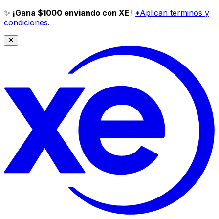
✨
¡Gana $1000 enviando con XE!
*Aplican términos y
condiciones
.