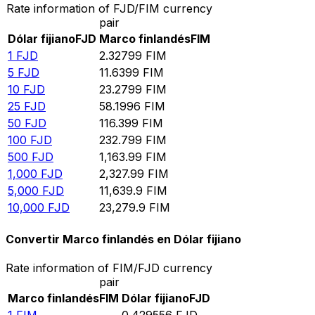
Rate information of FJD/FIM currency
pair
Dólar fijiano
FJD
Marco finlandés
FIM
1
FJD
2.32799
FIM
5
FJD
11.6399
FIM
10
FJD
23.2799
FIM
25
FJD
58.1996
FIM
50
FJD
116.399
FIM
100
FJD
232.799
FIM
500
FJD
1,163.99
FIM
1,000
FJD
2,327.99
FIM
5,000
FJD
11,639.9
FIM
10,000
FJD
23,279.9
FIM
Convertir Marco finlandés en Dólar fijiano
Rate information of FIM/FJD currency
pair
Marco finlandés
FIM
Dólar fijiano
FJD
1
FIM
0.429556
FJD