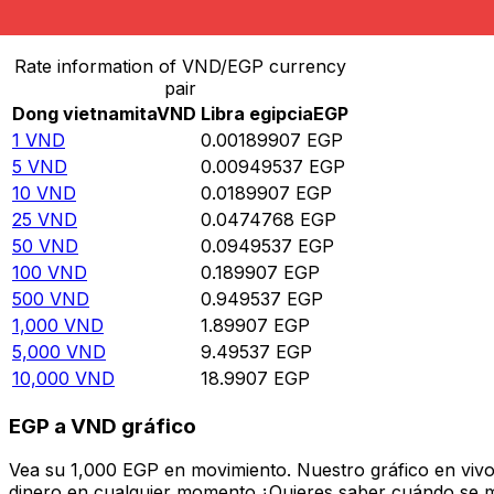
Convertir Dong vietnamita en Libra egipcia
Rate information of VND/EGP currency
pair
Dong vietnamita
VND
Libra egipcia
EGP
1
VND
0.00189907
EGP
5
VND
0.00949537
EGP
10
VND
0.0189907
EGP
25
VND
0.0474768
EGP
50
VND
0.0949537
EGP
100
VND
0.189907
EGP
500
VND
0.949537
EGP
1,000
VND
1.89907
EGP
5,000
VND
9.49537
EGP
10,000
VND
18.9907
EGP
EGP a VND gráfico
Vea su 1,000 EGP en movimiento. Nuestro gráfico en viv
dinero en cualquier momento.¿Quieres saber cuándo se mue