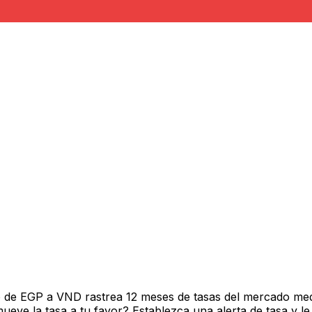
o de EGP a VND rastrea 12 meses de tasas del mercado med
ve la tasa a tu favor? Establezca una alerta de tasa y le