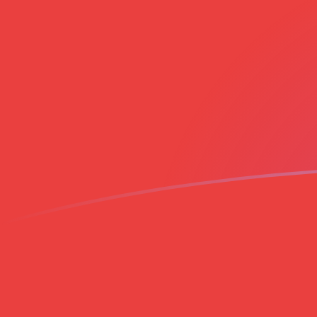
EGP a VND tipos de cambio hoy
Convertir Libra egipcia en Dong vietnamita
Rate information of EGP/VND currency
pair
Libra egipcia
EGP
Dong vietnamita
VND
1
EGP
526.573
VND
5
EGP
2,632.86
VND
10
EGP
5,265.73
VND
25
EGP
13,164.3
VND
50
EGP
26,328.6
VND
100
EGP
52,657.3
VND
500
EGP
263,286
VND
1,000
EGP
526,573
VND
5,000
EGP
2,632,860
VND
10,000
EGP
5,265,730
VND