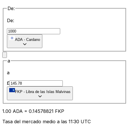
De:
De:
ADA
-
Cardano
a
a
£
FKP
-
Libra de las Islas Malvinas
1.00
ADA
=
0.14
578821
FKP
Tasa del mercado medio a las 11:30 UTC