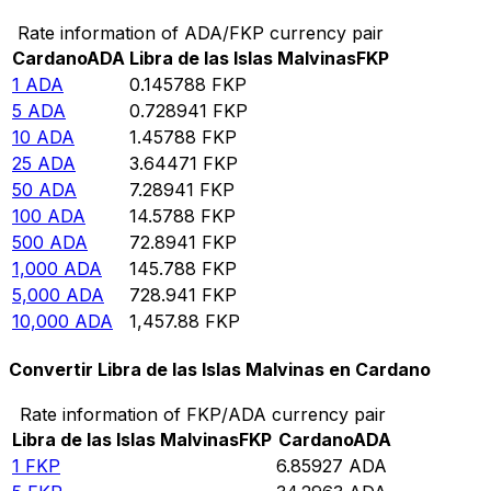
Rate information of ADA/FKP currency pair
Cardano
ADA
Libra de las Islas Malvinas
FKP
1
ADA
0.145788
FKP
5
ADA
0.728941
FKP
10
ADA
1.45788
FKP
25
ADA
3.64471
FKP
50
ADA
7.28941
FKP
100
ADA
14.5788
FKP
500
ADA
72.8941
FKP
1,000
ADA
145.788
FKP
5,000
ADA
728.941
FKP
10,000
ADA
1,457.88
FKP
Convertir Libra de las Islas Malvinas en Cardano
Rate information of FKP/ADA currency pair
Libra de las Islas Malvinas
FKP
Cardano
ADA
1
FKP
6.85927
ADA