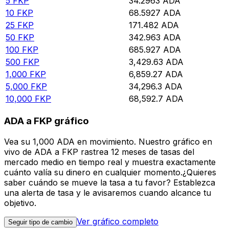
5
FKP
34.2963
ADA
10
FKP
68.5927
ADA
25
FKP
171.482
ADA
50
FKP
342.963
ADA
100
FKP
685.927
ADA
500
FKP
3,429.63
ADA
1,000
FKP
6,859.27
ADA
5,000
FKP
34,296.3
ADA
10,000
FKP
68,592.7
ADA
ADA a FKP gráfico
Vea su 1,000 ADA en movimiento. Nuestro gráfico en
vivo de ADA a FKP rastrea 12 meses de tasas del
mercado medio en tiempo real y muestra exactamente
cuánto valía su dinero en cualquier momento.¿Quieres
saber cuándo se mueve la tasa a tu favor? Establezca
una alerta de tasa y le avisaremos cuando alcance tu
objetivo.
Ver gráfico completo
Seguir tipo de cambio