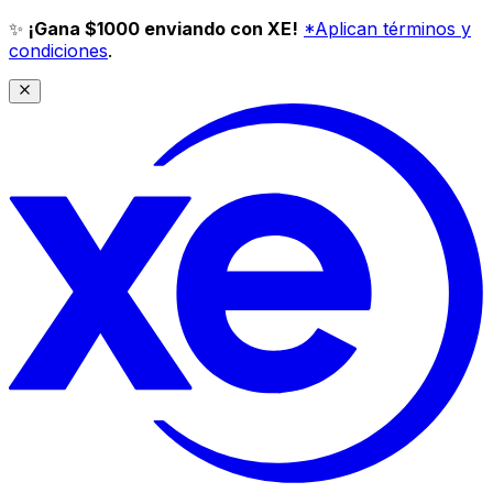
✨
¡Gana $1000 enviando con XE!
*Aplican términos y
condiciones
.