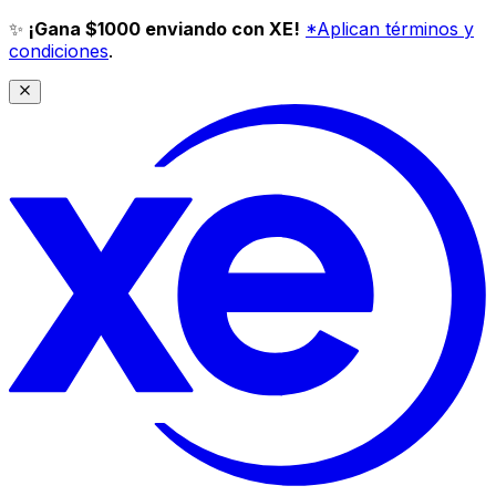
✨
¡Gana $1000 enviando con XE!
*Aplican términos y
condiciones
.