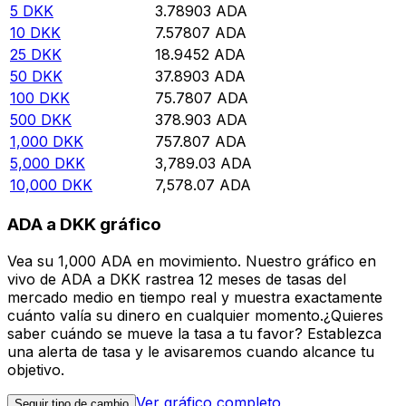
5
DKK
3.78903
ADA
10
DKK
7.57807
ADA
25
DKK
18.9452
ADA
50
DKK
37.8903
ADA
100
DKK
75.7807
ADA
500
DKK
378.903
ADA
1,000
DKK
757.807
ADA
5,000
DKK
3,789.03
ADA
10,000
DKK
7,578.07
ADA
ADA a DKK gráfico
Vea su 1,000 ADA en movimiento. Nuestro gráfico en
vivo de ADA a DKK rastrea 12 meses de tasas del
mercado medio en tiempo real y muestra exactamente
cuánto valía su dinero en cualquier momento.¿Quieres
saber cuándo se mueve la tasa a tu favor? Establezca
una alerta de tasa y le avisaremos cuando alcance tu
objetivo.
Ver gráfico completo
Seguir tipo de cambio