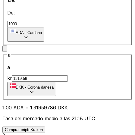
De:
De:
ADA
-
Cardano
a
a
kr
DKK
-
Corona danesa
1.00
ADA
=
1.31
959786
DKK
Tasa del mercado medio a las 21:18 UTC
Comprar criptoKraken