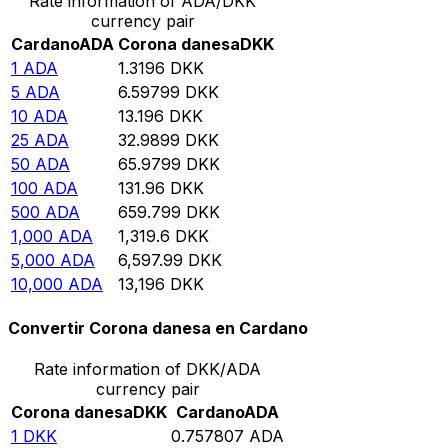
Rate information of ADA/DKK
currency pair
Cardano
ADA
Corona danesa
DKK
1
ADA
1.3196
DKK
5
ADA
6.59799
DKK
10
ADA
13.196
DKK
25
ADA
32.9899
DKK
50
ADA
65.9799
DKK
100
ADA
131.96
DKK
500
ADA
659.799
DKK
1,000
ADA
1,319.6
DKK
5,000
ADA
6,597.99
DKK
10,000
ADA
13,196
DKK
Convertir Corona danesa en Cardano
Rate information of DKK/ADA
currency pair
Corona danesa
DKK
Cardano
ADA
1
DKK
0.757807
ADA