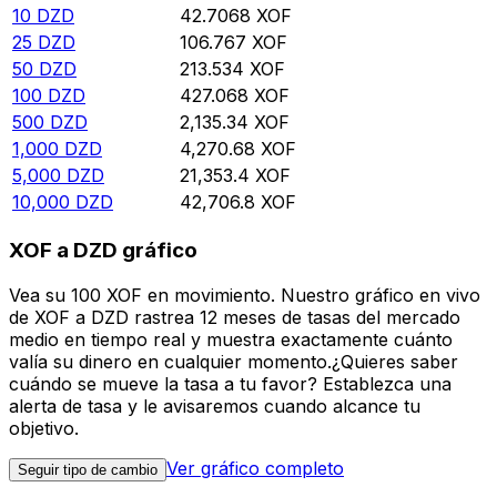
10
DZD
42.7068
XOF
25
DZD
106.767
XOF
50
DZD
213.534
XOF
100
DZD
427.068
XOF
500
DZD
2,135.34
XOF
1,000
DZD
4,270.68
XOF
5,000
DZD
21,353.4
XOF
10,000
DZD
42,706.8
XOF
XOF a DZD gráfico
Vea su 100 XOF en movimiento. Nuestro gráfico en vivo
de XOF a DZD rastrea 12 meses de tasas del mercado
medio en tiempo real y muestra exactamente cuánto
valía su dinero en cualquier momento.¿Quieres saber
cuándo se mueve la tasa a tu favor? Establezca una
alerta de tasa y le avisaremos cuando alcance tu
objetivo.
Ver gráfico completo
Seguir tipo de cambio