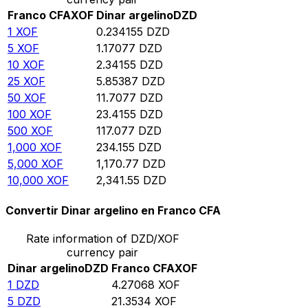
Franco CFA
XOF
Dinar argelino
DZD
1
XOF
0.234155
DZD
5
XOF
1.17077
DZD
10
XOF
2.34155
DZD
25
XOF
5.85387
DZD
50
XOF
11.7077
DZD
100
XOF
23.4155
DZD
500
XOF
117.077
DZD
1,000
XOF
234.155
DZD
5,000
XOF
1,170.77
DZD
10,000
XOF
2,341.55
DZD
Convertir Dinar argelino en Franco CFA
Rate information of DZD/XOF
currency pair
Dinar argelino
DZD
Franco CFA
XOF
1
DZD
4.27068
XOF
5
DZD
21.3534
XOF