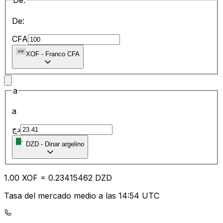
De:
De:
CFA
XOF
-
Franco CFA
a
a
دج
DZD
-
Dinar argelino
1.00
XOF
=
0.23
415462
DZD
Tasa del mercado medio a las 14:54 UTC