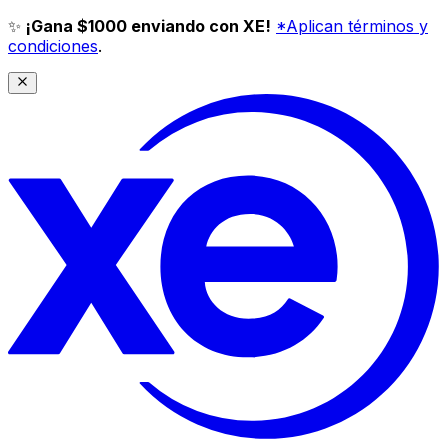
✨
¡Gana $1000 enviando con XE!
*Aplican términos y
condiciones
.