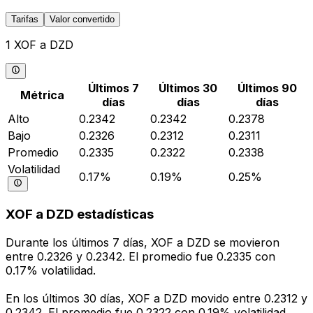
Tarifas
Valor convertido
1 XOF a DZD
Últimos 7
Últimos 30
Últimos 90
Métrica
días
días
días
Alto
0.2342
0.2342
0.2378
Bajo
0.2326
0.2312
0.2311
Promedio
0.2335
0.2322
0.2338
Volatilidad
0.17%
0.19%
0.25%
XOF a DZD estadísticas
Durante los últimos 7 días, XOF a DZD se movieron
entre 0.2326 y 0.2342. El promedio fue 0.2335 con
0.17% volatilidad.
En los últimos 30 días, XOF a DZD movido entre 0.2312 y
0.2342. El promedio fue 0.2322 con 0.19% volatilidad.