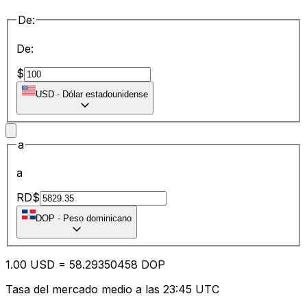
De:
De:
$
USD
-
Dólar estadounidense
a
a
RD$
DOP
-
Peso dominicano
1.00
USD
=
58.29
350458
DOP
Tasa del mercado medio a las 23:45 UTC