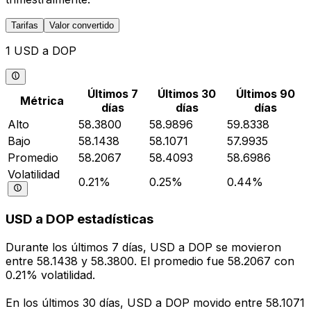
Tarifas
Valor convertido
1 USD a DOP
Últimos 7
Últimos 30
Últimos 90
Métrica
días
días
días
Alto
58.3800
58.9896
59.8338
Bajo
58.1438
58.1071
57.9935
Promedio
58.2067
58.4093
58.6986
Volatilidad
0.21%
0.25%
0.44%
USD a DOP estadísticas
Durante los últimos 7 días, USD a DOP se movieron
entre 58.1438 y 58.3800. El promedio fue 58.2067 con
0.21% volatilidad.
En los últimos 30 días, USD a DOP movido entre 58.1071