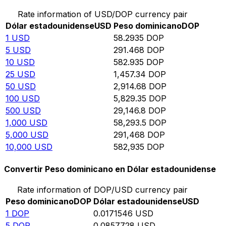
Rate information of USD/DOP currency pair
Dólar estadounidense
USD
Peso dominicano
DOP
1
USD
58.2935
DOP
5
USD
291.468
DOP
10
USD
582.935
DOP
25
USD
1,457.34
DOP
50
USD
2,914.68
DOP
100
USD
5,829.35
DOP
500
USD
29,146.8
DOP
1,000
USD
58,293.5
DOP
5,000
USD
291,468
DOP
10,000
USD
582,935
DOP
Convertir Peso dominicano en Dólar estadounidense
Rate information of DOP/USD currency pair
Peso dominicano
DOP
Dólar estadounidense
USD
1
DOP
0.0171546
USD
5
DOP
0.0857728
USD