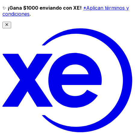
✨
¡Gana $1000 enviando con XE!
*Aplican términos y
condiciones
.