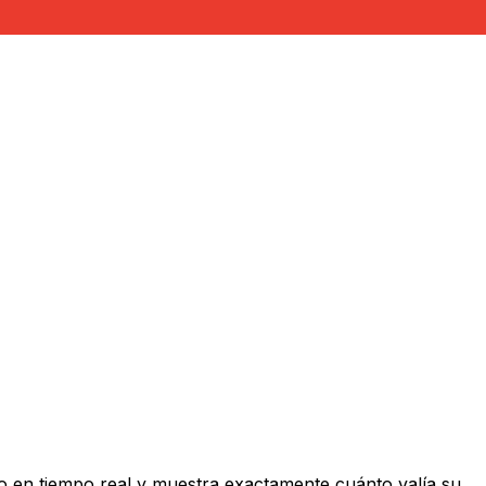
 en tiempo real y muestra exactamente cuánto valía su