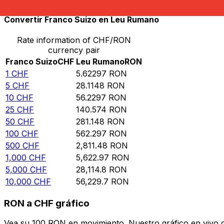
Convertir Franco Suizo en Leu Rumano
Rate information of CHF/RON
currency pair
Franco Suizo
CHF
Leu Rumano
RON
1
CHF
5.62297
RON
5
CHF
28.1148
RON
10
CHF
56.2297
RON
25
CHF
140.574
RON
50
CHF
281.148
RON
100
CHF
562.297
RON
500
CHF
2,811.48
RON
1,000
CHF
5,622.97
RON
5,000
CHF
28,114.8
RON
10,000
CHF
56,229.7
RON
RON a CHF gráfico
Vea su 100 RON en movimiento. Nuestro gráfico en vivo 