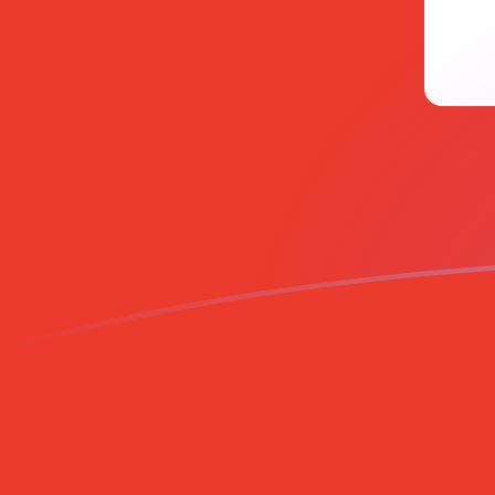
RON a CHF tipos de cambio hoy
Convertir Leu Rumano en Franco Suizo
Rate information of RON/CHF
currency pair
Leu Rumano
RON
Franco Suizo
CHF
1
RON
0.177842
CHF
5
RON
0.88921
CHF
10
RON
1.77842
CHF
25
RON
4.44605
CHF
50
RON
8.8921
CHF
100
RON
17.7842
CHF
500
RON
88.921
CHF
1,000
RON
177.842
CHF
5,000
RON
889.21
CHF
10,000
RON
1,778.42
CHF