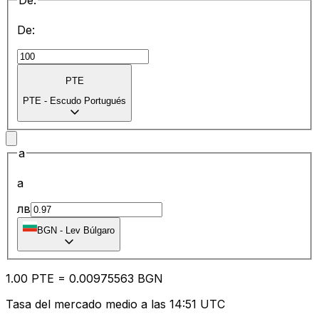
De:
De:
PTE
PTE
-
Escudo Portugués
a
a
лв
BGN
-
Lev Búlgaro
1.00
PTE
=
0.00
975563
BGN
Tasa del mercado medio a las 14:51 UTC