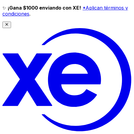
✨
¡Gana $1000 enviando con XE!
*Aplican términos y
condiciones
.