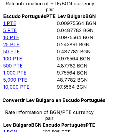
Rate information of PTE/BGN currency
pair
Escudo Portugués
PTE
Lev Búlgaro
BGN
1
PTE
0.00975564
BGN
5
PTE
0.0487782
BGN
10
PTE
0.0975564
BGN
25
PTE
0.243891
BGN
50
PTE
0.487782
BGN
100
PTE
0.975564
BGN
500
PTE
4.87782
BGN
1,000
PTE
9.75564
BGN
5,000
PTE
48.7782
BGN
10,000
PTE
97.5564
BGN
Convertir Lev Búlgaro en Escudo Portugués
Rate information of BGN/PTE currency
pair
Lev Búlgaro
BGN
Escudo Portugués
PTE
1
BGN
102.505
PTE