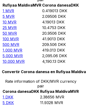
Rufiyaa Maldiva
MVR
Corona danesa
DKK
1
MVR
0.419013
DKK
5
MVR
2.09506
DKK
10
MVR
4.19013
DKK
25
MVR
10.4753
DKK
50
MVR
20.9506
DKK
100
MVR
41.9013
DKK
500
MVR
209.506
DKK
1,000
MVR
419.013
DKK
5,000
MVR
2,095.06
DKK
10,000
MVR
4,190.13
DKK
Convertir Corona danesa en Rufiyaa Maldiva
Rate information of DKK/MVR currency
pair
Corona danesa
DKK
Rufiyaa Maldiva
MVR
1
DKK
2.38656
MVR
5
DKK
11.9328
MVR