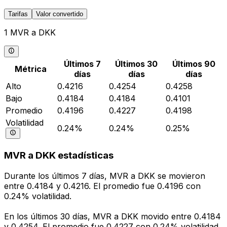
Tarifas
Valor convertido
1 MVR a DKK
Últimos 7
Últimos 30
Últimos 90
Métrica
días
días
días
Alto
0.4216
0.4254
0.4258
Bajo
0.4184
0.4184
0.4101
Promedio
0.4196
0.4227
0.4198
Volatilidad
0.24%
0.24%
0.25%
MVR a DKK estadísticas
Durante los últimos 7 días, MVR a DKK se movieron
entre 0.4184 y 0.4216. El promedio fue 0.4196 con
0.24% volatilidad.
En los últimos 30 días, MVR a DKK movido entre 0.4184
y 0.4254. El promedio fue 0.4227 con 0.24% volatilidad.