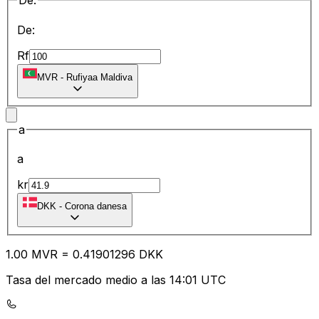
De:
De:
Rf
MVR
-
Rufiyaa Maldiva
a
a
kr
DKK
-
Corona danesa
1.00
MVR
=
0.41
901296
DKK
Tasa del mercado medio a las 14:01 UTC