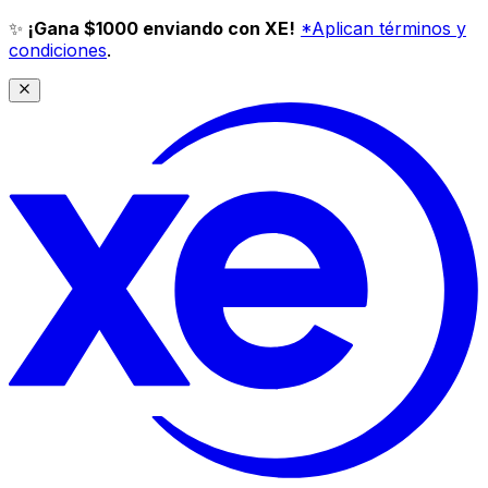
✨
¡Gana $1000 enviando con XE!
*Aplican términos y
condiciones
.