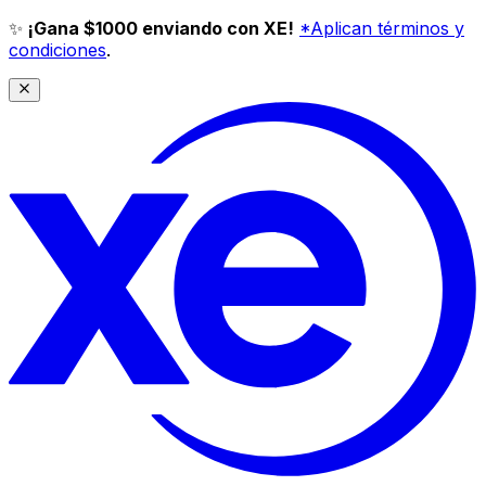
✨
¡Gana $1000 enviando con XE!
*Aplican términos y
condiciones
.