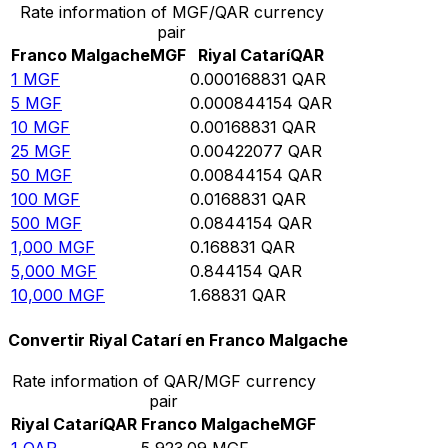
Rate information of MGF/QAR currency
pair
Franco Malgache
MGF
Riyal Catarí
QAR
1
MGF
0.000168831
QAR
5
MGF
0.000844154
QAR
10
MGF
0.00168831
QAR
25
MGF
0.00422077
QAR
50
MGF
0.00844154
QAR
100
MGF
0.0168831
QAR
500
MGF
0.0844154
QAR
1,000
MGF
0.168831
QAR
5,000
MGF
0.844154
QAR
10,000
MGF
1.68831
QAR
Convertir Riyal Catarí en Franco Malgache
Rate information of QAR/MGF currency
pair
Riyal Catarí
QAR
Franco Malgache
MGF
1
QAR
5,923.09
MGF