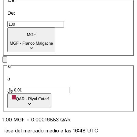
De:
De:
MGF
MGF
-
Franco Malgache
a
a
﷼
QAR
-
Riyal Catarí
1.00
MGF
=
0.00
016883
QAR
Tasa del mercado medio a las 16:48 UTC