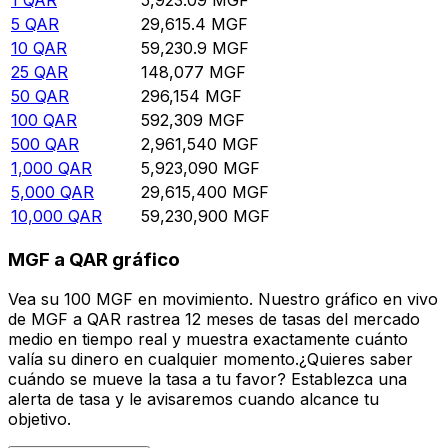
5
QAR
29,615.4
MGF
10
QAR
59,230.9
MGF
25
QAR
148,077
MGF
50
QAR
296,154
MGF
100
QAR
592,309
MGF
500
QAR
2,961,540
MGF
1,000
QAR
5,923,090
MGF
5,000
QAR
29,615,400
MGF
10,000
QAR
59,230,900
MGF
MGF a QAR gráfico
Vea su 100 MGF en movimiento. Nuestro gráfico en vivo
de MGF a QAR rastrea 12 meses de tasas del mercado
medio en tiempo real y muestra exactamente cuánto
valía su dinero en cualquier momento.¿Quieres saber
cuándo se mueve la tasa a tu favor? Establezca una
alerta de tasa y le avisaremos cuando alcance tu
objetivo.