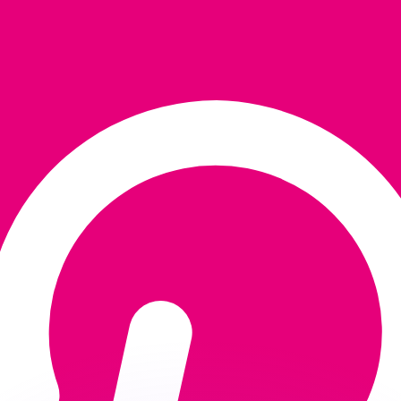
 tasas de los competidores.
r. Esto solo tiene fines informativos. No recibirás esta t