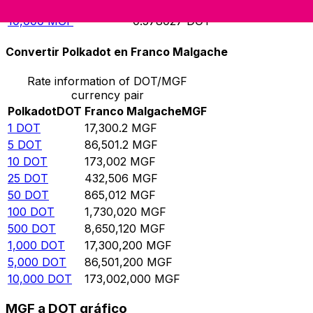
5,000
MGF
0.289013
DOT
10,000
MGF
0.578027
DOT
Convertir Polkadot en Franco Malgache
Rate information of DOT/MGF
currency pair
Polkadot
DOT
Franco Malgache
MGF
1
DOT
17,300.2
MGF
5
DOT
86,501.2
MGF
10
DOT
173,002
MGF
25
DOT
432,506
MGF
50
DOT
865,012
MGF
100
DOT
1,730,020
MGF
500
DOT
8,650,120
MGF
1,000
DOT
17,300,200
MGF
5,000
DOT
86,501,200
MGF
10,000
DOT
173,002,000
MGF
MGF a DOT gráfico