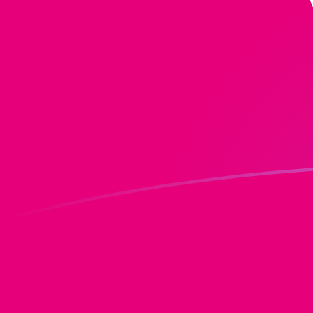
Regístrate hoy
MGF a DOT tipos de cambio hoy
Convertir Franco Malgache en Polkadot
Rate information of MGF/DOT currency
pair
Franco Malgache
MGF
Polkadot
DOT
1
MGF
0.0000578027
DOT
5
MGF
0.000289013
DOT
10
MGF
0.000578027
DOT
25
MGF
0.00144507
DOT
50
MGF
0.00289013
DOT
100
MGF
0.00578027
DOT
500
MGF
0.0289013
DOT
1,000
MGF
0.0578027
DOT