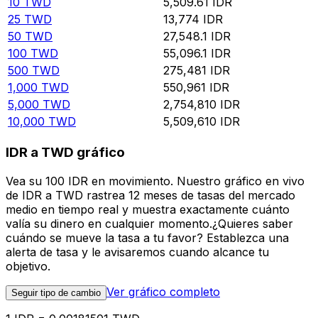
10
TWD
5,509.61
IDR
25
TWD
13,774
IDR
50
TWD
27,548.1
IDR
100
TWD
55,096.1
IDR
500
TWD
275,481
IDR
1,000
TWD
550,961
IDR
5,000
TWD
2,754,810
IDR
10,000
TWD
5,509,610
IDR
IDR a TWD gráfico
Vea su 100 IDR en movimiento. Nuestro gráfico en vivo
de IDR a TWD rastrea 12 meses de tasas del mercado
medio en tiempo real y muestra exactamente cuánto
valía su dinero en cualquier momento.¿Quieres saber
cuándo se mueve la tasa a tu favor? Establezca una
alerta de tasa y le avisaremos cuando alcance tu
objetivo.
Ver gráfico completo
Seguir tipo de cambio