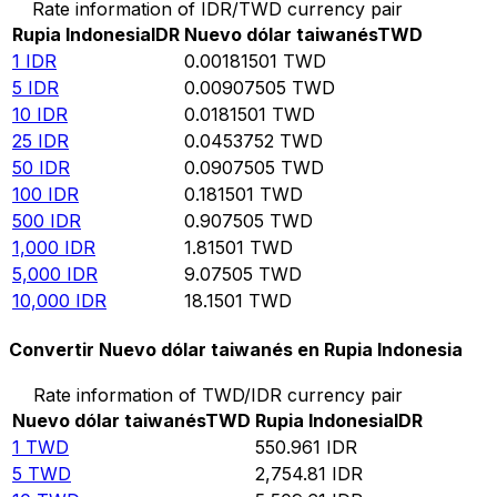
Rate information of IDR/TWD currency pair
Rupia Indonesia
IDR
Nuevo dólar taiwanés
TWD
1
IDR
0.00181501
TWD
5
IDR
0.00907505
TWD
10
IDR
0.0181501
TWD
25
IDR
0.0453752
TWD
50
IDR
0.0907505
TWD
100
IDR
0.181501
TWD
500
IDR
0.907505
TWD
1,000
IDR
1.81501
TWD
5,000
IDR
9.07505
TWD
10,000
IDR
18.1501
TWD
Convertir Nuevo dólar taiwanés en Rupia Indonesia
Rate information of TWD/IDR currency pair
Nuevo dólar taiwanés
TWD
Rupia Indonesia
IDR
1
TWD
550.961
IDR
5
TWD
2,754.81
IDR