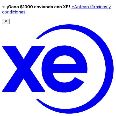
✨
¡Gana $1000 enviando con XE!
*Aplican términos y
condiciones
.