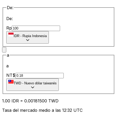
De:
De:
Rp
IDR
-
Rupia Indonesia
a
a
NT$
TWD
-
Nuevo dólar taiwanés
1.00
IDR
=
0.00
181500
TWD
Tasa del mercado medio a las 12:32 UTC