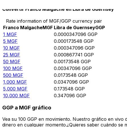
Convertir Franco Malgache en Libra de Guernsey
Rate information of MGF/GGP currency pair
Franco Malgache
MGF
Libra de Guernsey
GGP
1
MGF
0.0000347096
GGP
5
MGF
0.000173548
GGP
10
MGF
0.000347096
GGP
25
MGF
0.000867741
GGP
50
MGF
0.00173548
GGP
100
MGF
0.00347096
GGP
500
MGF
0.0173548
GGP
1,000
MGF
0.0347096
GGP
5,000
MGF
0.173548
GGP
10,000
MGF
0.347096
GGP
GGP a MGF gráfico
Vea su 100 GGP en movimiento. Nuestro gráfico en vivo 
dinero en cualquier momento.¿Quieres saber cuándo se mue