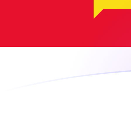
GGP a MGF tipos de cambio hoy
Convertir Libra de Guernsey en Franco Malgache
Rate information of GGP/MGF currency pair
Libra de Guernsey
GGP
Franco Malgache
MGF
1
GGP
28,810.4
MGF
5
GGP
144,052
MGF
10
GGP
288,104
MGF
25
GGP
720,261
MGF
50
GGP
1,440,520
MGF
100
GGP
2,881,040
MGF
500
GGP
14,405,200
MGF
1,000
GGP
28,810,400
MGF
5,000
GGP
144,052,000
MGF
10,000
GGP
288,104,000
MGF