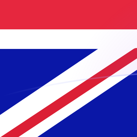
GBP a MGF tipos de cambio hoy
Convertir Libra Esterlina en Franco Malgache
Rate information of GBP/MGF currency
pair
Libra Esterlina
GBP
Franco Malgache
MGF
1
GBP
28,842.6
MGF
5
GBP
144,213
MGF
10
GBP
288,426
MGF
25
GBP
721,064
MGF
50
GBP
1,442,130
MGF
100
GBP
2,884,260
MGF
500
GBP
14,421,300
MGF
1,000
GBP
28,842,600
MGF
5,000
GBP
144,213,000
MGF