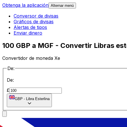
Obtenga la aplicación
Alternar menú
Conversor de divisas
Gráficos de divisas
Alertas de tipos
Enviar dinero
100 GBP a MGF - Convertir Libras es
Convertidor de moneda Xe
De:
De:
£
GBP
-
Libra Esterlina
a