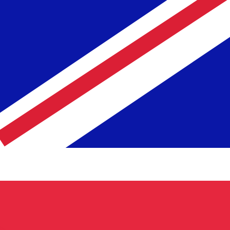
asa cuando envíes dinero.
Consulta las tasas de envío.