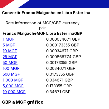
10,000
GBP
288,426,000
MGF
Convertir Franco Malgache en Libra Esterlina
Rate information of MGF/GBP currency
pair
Franco Malgache
MGF
Libra Esterlina
GBP
1
MGF
0.000034671
GBP
5
MGF
0.000173355
GBP
10
MGF
0.00034671
GBP
25
MGF
0.000866774
GBP
50
MGF
0.00173355
GBP
100
MGF
0.0034671
GBP
500
MGF
0.0173355
GBP
1,000
MGF
0.034671
GBP
5,000
MGF
0.173355
GBP
10,000
MGF
0.34671
GBP
GBP a MGF gráfico