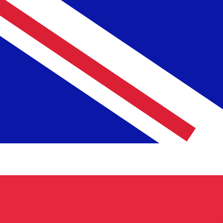
a
MGF
MGF
-
Franco Malgache
1.00
GBP
=
28,842.56
MGF
Tasa del mercado medio a las 08:48 UTC
Habla con un experto en divisas hoy.
Podemos superar las
Programar una llamada
Usamos la tasa del mercado medio para nuestro converso
¿Sabías que puedes enviar dinero al extranjero con Xe?
Regístrate hoy