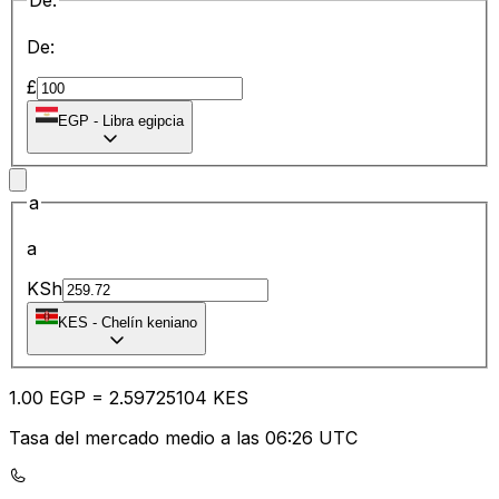
De:
De:
£
EGP
-
Libra egipcia
a
a
KSh
KES
-
Chelín keniano
1.00
EGP
=
2.59
725104
KES
Tasa del mercado medio a las 06:26 UTC