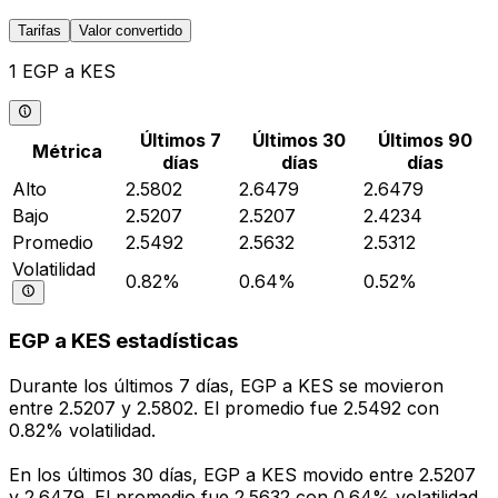
Tarifas
Valor convertido
1 EGP a KES
Últimos 7
Últimos 30
Últimos 90
Métrica
días
días
días
Alto
2.5802
2.6479
2.6479
Bajo
2.5207
2.5207
2.4234
Promedio
2.5492
2.5632
2.5312
Volatilidad
0.82%
0.64%
0.52%
EGP a KES estadísticas
Durante los últimos 7 días, EGP a KES se movieron
entre 2.5207 y 2.5802. El promedio fue 2.5492 con
0.82% volatilidad.
En los últimos 30 días, EGP a KES movido entre 2.5207
y 2.6479. El promedio fue 2.5632 con 0.64% volatilidad.