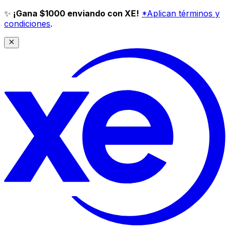
✨
¡Gana $1000 enviando con XE!
*Aplican términos y
condiciones
.