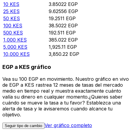
10
KES
3.85022
EGP
25
KES
9.62556
EGP
50
KES
19.2511
EGP
100
KES
38.5022
EGP
500
KES
192.511
EGP
1,000
KES
385.022
EGP
5,000
KES
1,925.11
EGP
10,000
KES
3,850.22
EGP
EGP a KES gráfico
Vea su 100 EGP en movimiento. Nuestro gráfico en vivo
de EGP a KES rastrea 12 meses de tasas del mercado
medio en tiempo real y muestra exactamente cuánto
valía su dinero en cualquier momento.¿Quieres saber
cuándo se mueve la tasa a tu favor? Establezca una
alerta de tasa y le avisaremos cuando alcance tu
objetivo.
Ver gráfico completo
Seguir tipo de cambio