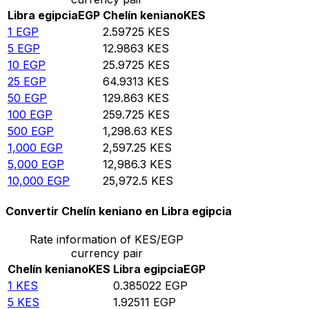
Libra egipcia
EGP
Chelín keniano
KES
1
EGP
2.59725
KES
5
EGP
12.9863
KES
10
EGP
25.9725
KES
25
EGP
64.9313
KES
50
EGP
129.863
KES
100
EGP
259.725
KES
500
EGP
1,298.63
KES
1,000
EGP
2,597.25
KES
5,000
EGP
12,986.3
KES
10,000
EGP
25,972.5
KES
Convertir Chelín keniano en Libra egipcia
Rate information of KES/EGP
currency pair
Chelín keniano
KES
Libra egipcia
EGP
1
KES
0.385022
EGP
5
KES
1.92511
EGP