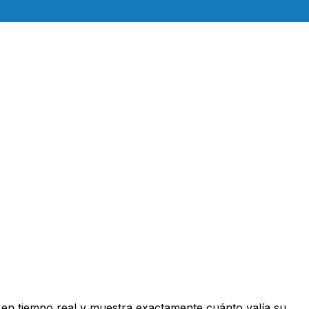
en tiempo real y muestra exactamente cuánto valía su