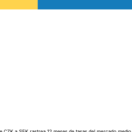
e CZK a SEK rastrea 12 meses de tasas del mercado medio 