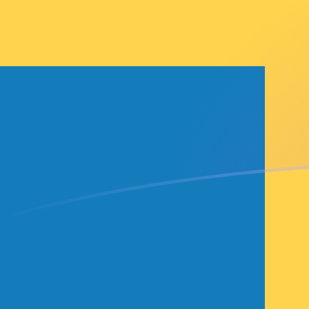
CZK a SEK tipos de cambio hoy
Convertir Corona checa en Corona sueca
Rate information of CZK/SEK currency
pair
Corona checa
CZK
Corona sueca
SEK
1
CZK
0.451978
SEK
5
CZK
2.25989
SEK
10
CZK
4.51978
SEK
25
CZK
11.2994
SEK
50
CZK
22.5989
SEK
100
CZK
45.1978
SEK
500
CZK
225.989
SEK
1,000
CZK
451.978
SEK
5,000
CZK
2,259.89
SEK
10,000
CZK
4,519.78
SEK