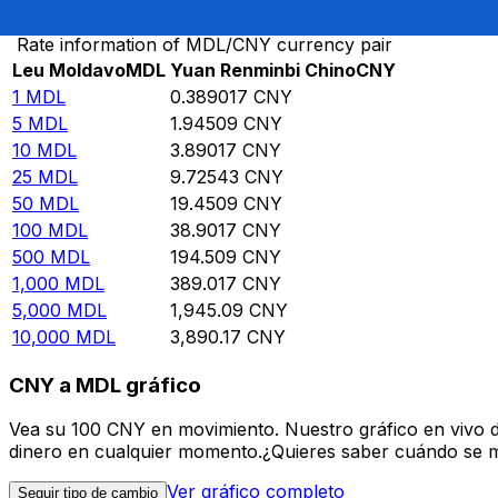
Rate information of MDL/CNY currency pair
Leu Moldavo
MDL
Yuan Renminbi Chino
CNY
1
MDL
0.389017
CNY
5
MDL
1.94509
CNY
10
MDL
3.89017
CNY
25
MDL
9.72543
CNY
50
MDL
19.4509
CNY
100
MDL
38.9017
CNY
500
MDL
194.509
CNY
1,000
MDL
389.017
CNY
5,000
MDL
1,945.09
CNY
10,000
MDL
3,890.17
CNY
CNY a MDL gráfico
Vea su 100 CNY en movimiento. Nuestro gráfico en vivo 
dinero en cualquier momento.¿Quieres saber cuándo se mue
Ver gráfico completo
Seguir tipo de cambio