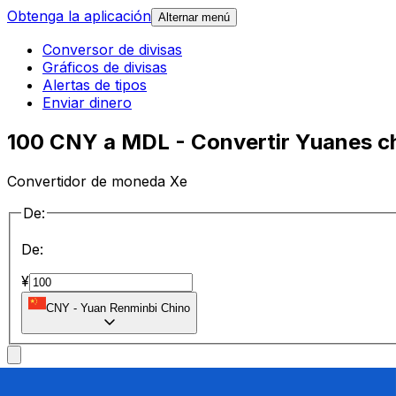
Obtenga la aplicación
Alternar menú
Conversor de divisas
Gráficos de divisas
Alertas de tipos
Enviar dinero
100 CNY a MDL - Convertir Yuanes c
Convertidor de moneda Xe
De:
De:
¥
CNY
-
Yuan Renminbi Chino
a