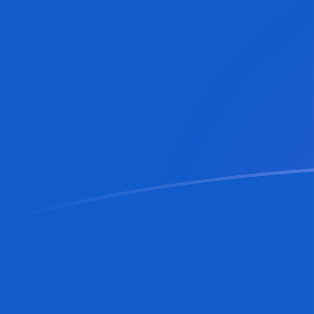
CNY a MDL tipos de cambio hoy
Convertir Yuan Renminbi Chino en Leu Moldavo
Rate information of CNY/MDL currency pair
Yuan Renminbi Chino
CNY
Leu Moldavo
MDL
1
CNY
2.57058
MDL
5
CNY
12.8529
MDL
10
CNY
25.7058
MDL
25
CNY
64.2645
MDL
50
CNY
128.529
MDL
100
CNY
257.058
MDL
500
CNY
1,285.29
MDL
1,000
CNY
2,570.58
MDL
5,000
CNY
12,852.9
MDL
10,000
CNY
25,705.8
MDL
Convertir Leu Moldavo en Yuan Renminbi Chino