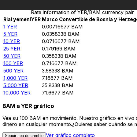
Rate information of YER/BAM currency pair
Rial yemení
YER
Marco Convertible de Bosnia y Herzeg
1
YER
0.00716677
BAM
5
YER
0.0358338
BAM
10
YER
0.0716677
BAM
25
YER
0.179169
BAM
50
YER
0.358338
BAM
100
YER
0.716677
BAM
500
YER
3.58338
BAM
1,000
YER
7.16677
BAM
5,000
YER
35.8338
BAM
10,000
YER
71.6677
BAM
BAM a YER gráfico
Vea su 100 BAM en movimiento. Nuestro gráfico en vivo 
dinero en cualquier momento.¿Quieres saber cuándo se mue
Ver gráfico completo
Seguir tipo de cambio