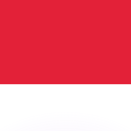
 tasas de los competidores.
r. Esto solo tiene fines informativos. No recibirás esta t