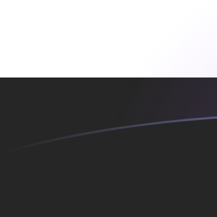
BAM a YER tipos de cambio hoy
Convertir Marco Convertible de Bosnia y Herzegovina 
Rate information of BAM/YER currency pair
Marco Convertible de Bosnia y Herzegovina
BAM
Rial 
1
BAM
139.5
5
BAM
697.
10
BAM
1,395
25
BAM
3,488
50
BAM
6,976
100
BAM
13,95
500
BAM
69,76
1,000
BAM
139,5
5,000
BAM
697,
10,000
BAM
1,395
Convertir Rial yemení en Marco Convertible de Bosnia