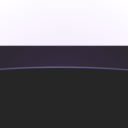
en Rial yemení
yemení
YER
33
YER
665
YER
.33
YER
.32
YER
.65
YER
3.3
YER
6.5
YER
33
YER
665
YER
,330
YER
 y Herzegovina