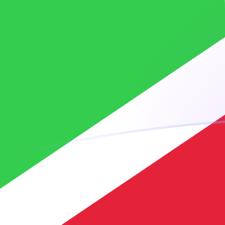
AFN a BIF tipos de cambio hoy
Convertir Afganistán Afghani en Franco Burundés
Rate information of AFN/BIF currency pair
Afganistán Afghani
AFN
Franco Burundés
BIF
1
AFN
45.4268
BIF
5
AFN
227.134
BIF
10
AFN
454.268
BIF
25
AFN
1,135.67
BIF
50
AFN
2,271.34
BIF
100
AFN
4,542.68
BIF
500
AFN
22,713.4
BIF
1,000
AFN
45,426.8
BIF
5,000
AFN
227,134
BIF
10,000
AFN
454,268
BIF
Convertir Franco Burundés en Afganistán Afghani