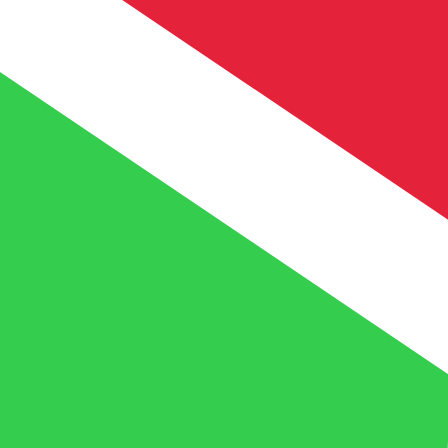
a
FBu
BIF
-
Franco Burundés
1.00
AFN
=
45.42
682379
BIF
Tasa del mercado medio a las 00:47 UTC
Habla con un experto en divisas hoy.
Podemos superar las
Programar una llamada
Usamos la tasa del mercado medio para nuestro converso
¿Sabías que puedes enviar dinero al extranjero con Xe?
Regístrate hoy