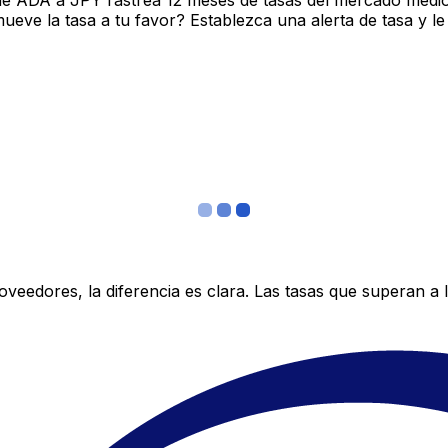
de ADA a JPY rastrea 12 meses de tasas del mercado medio
ve la tasa a tu favor? Establezca una alerta de tasa y le
edores, la diferencia es clara. Las tasas que superan a lo