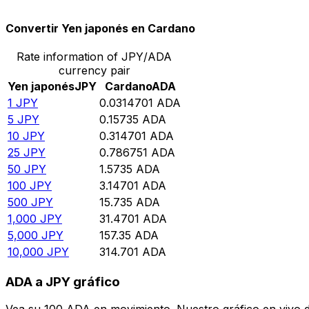
Convertir Yen japonés en Cardano
Rate information of JPY/ADA
currency pair
Yen japonés
JPY
Cardano
ADA
1
JPY
0.0314701
ADA
5
JPY
0.15735
ADA
10
JPY
0.314701
ADA
25
JPY
0.786751
ADA
50
JPY
1.5735
ADA
100
JPY
3.14701
ADA
500
JPY
15.735
ADA
1,000
JPY
31.4701
ADA
5,000
JPY
157.35
ADA
10,000
JPY
314.701
ADA
ADA a JPY gráfico