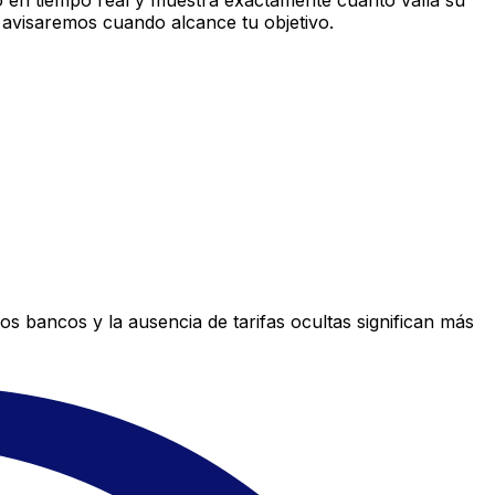
 en tiempo real y muestra exactamente cuánto valía su
 avisaremos cuando alcance tu objetivo.
s bancos y la ausencia de tarifas ocultas significan más