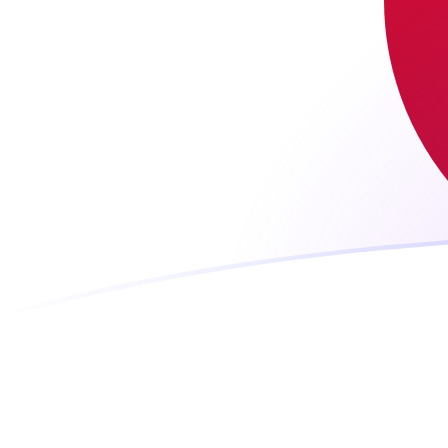
ADA a JPY tipos de cambio hoy
Convertir Cardano en Yen japonés
Rate information of ADA/JPY
currency pair
Cardano
ADA
Yen japonés
JPY
1
ADA
31.7762
JPY
5
ADA
158.881
JPY
10
ADA
317.762
JPY
25
ADA
794.406
JPY
50
ADA
1,588.81
JPY
100
ADA
3,177.62
JPY
500
ADA
15,888.1
JPY
1,000
ADA
31,776.2
JPY
5,000
ADA
158,881
JPY
10,000
ADA
317,762
JPY