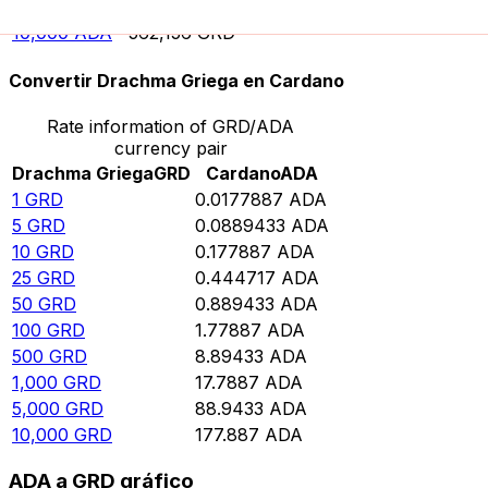
5,000
ADA
281,078
GRD
10,000
ADA
562,156
GRD
Convertir Drachma Griega en Cardano
Rate information of GRD/ADA
currency pair
Drachma Griega
GRD
Cardano
ADA
1
GRD
0.0177887
ADA
5
GRD
0.0889433
ADA
10
GRD
0.177887
ADA
25
GRD
0.444717
ADA
50
GRD
0.889433
ADA
100
GRD
1.77887
ADA
500
GRD
8.89433
ADA
1,000
GRD
17.7887
ADA
5,000
GRD
88.9433
ADA
10,000
GRD
177.887
ADA
ADA a GRD gráfico