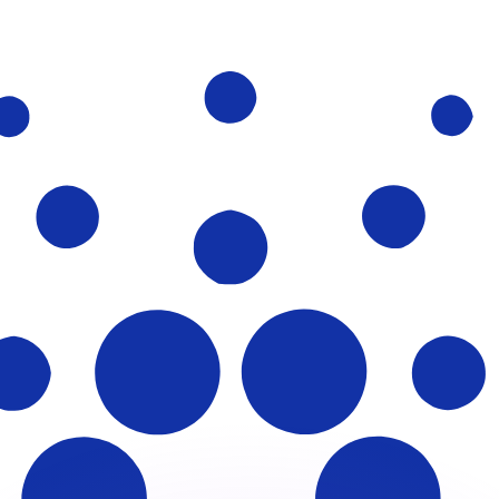
 tasas de los competidores.
r. Esto solo tiene fines informativos. No recibirás esta t