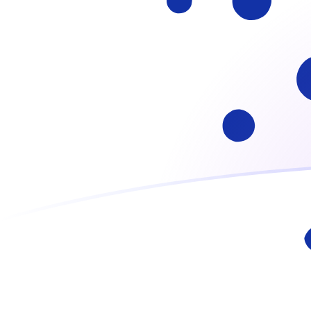
Regístrate hoy
ADA a GRD tipos de cambio hoy
Convertir Cardano en Drachma Griega
Rate information of ADA/GRD
currency pair
Cardano
ADA
Drachma Griega
GRD
1
ADA
56.2156
GRD
5
ADA
281.078
GRD
10
ADA
562.156
GRD
25
ADA
1,405.39
GRD
50
ADA
2,810.78
GRD
100
ADA
5,621.56
GRD
500
ADA
28,107.8
GRD
1,000
ADA
56,215.6
GRD