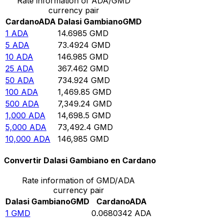
Rate information of ADA/GMD
currency pair
Cardano
ADA
Dalasi Gambiano
GMD
1
ADA
14.6985
GMD
5
ADA
73.4924
GMD
10
ADA
146.985
GMD
25
ADA
367.462
GMD
50
ADA
734.924
GMD
100
ADA
1,469.85
GMD
500
ADA
7,349.24
GMD
1,000
ADA
14,698.5
GMD
5,000
ADA
73,492.4
GMD
10,000
ADA
146,985
GMD
Convertir Dalasi Gambiano en Cardano
Rate information of GMD/ADA
currency pair
Dalasi Gambiano
GMD
Cardano
ADA
1
GMD
0.0680342
ADA