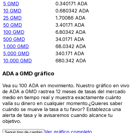
5
GMD
0.340171
ADA
10
GMD
0.680342
ADA
25
GMD
1.70086
ADA
50
GMD
3.40171
ADA
100
GMD
6.80342
ADA
500
GMD
34.0171
ADA
1,000
GMD
68.0342
ADA
5,000
GMD
340.171
ADA
10,000
GMD
680.342
ADA
ADA a GMD gráfico
Vea su 100 ADA en movimiento. Nuestro gráfico en vivo
de ADA a GMD rastrea 12 meses de tasas del mercado
medio en tiempo real y muestra exactamente cuánto
valía su dinero en cualquier momento.¿Quieres saber
cuándo se mueve la tasa a tu favor? Establezca una
alerta de tasa y le avisaremos cuando alcance tu
objetivo.
Ver gráfico completo
Seguir tipo de cambio