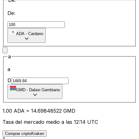
De:
De:
ADA
-
Cardano
a
a
D
GMD
-
Dalasi Gambiano
1.00
ADA
=
14.69
848522
GMD
Tasa del mercado medio a las 12:14 UTC
Comprar criptoKraken