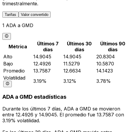
trimestralmente.
Tarifas
Valor convertido
1 ADA a GMD
Últimos 7
Últimos 30
Últimos 90
Métrica
días
días
días
Alto
14.9045
14.9045
20.8304
Bajo
12.4926
11.5279
10.5870
Promedio
13.7587
12.6634
14.1423
Volatilidad
3.19%
3.12%
3.78%
ADA a GMD estadísticas
Durante los últimos 7 días, ADA a GMD se movieron
entre 12.4926 y 14.9045. El promedio fue 13.7587 con
3.19% volatilidad.