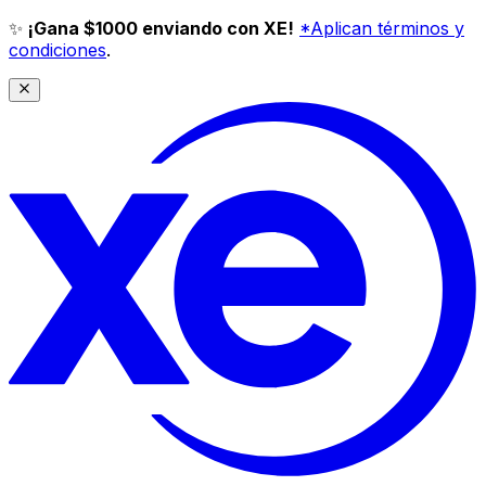
✨
¡Gana $1000 enviando con XE!
*Aplican términos y
condiciones
.