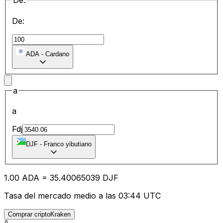
De:
De:
ADA
-
Cardano
a
a
Fdj
DJF
-
Franco yibutiano
1.00
ADA
=
35.40
065039
DJF
Tasa del mercado medio a las 03:44 UTC
Comprar criptoKraken