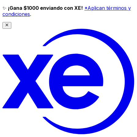
✨
¡Gana $1000 enviando con XE!
*Aplican términos y
condiciones
.