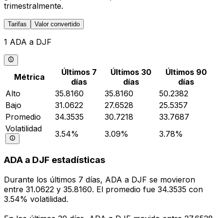
trimestralmente.
Tarifas
Valor convertido
1 ADA a DJF
Últimos 7
Últimos 30
Últimos 90
Métrica
días
días
días
Alto
35.8160
35.8160
50.2382
Bajo
31.0622
27.6528
25.5357
Promedio
34.3535
30.7218
33.7687
Volatilidad
3.54%
3.09%
3.78%
ADA a DJF estadísticas
Durante los últimos 7 días, ADA a DJF se movieron
entre 31.0622 y 35.8160. El promedio fue 34.3535 con
3.54% volatilidad.