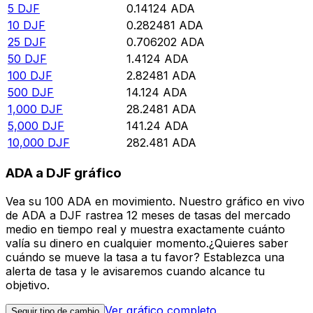
5
DJF
0.14124
ADA
10
DJF
0.282481
ADA
25
DJF
0.706202
ADA
50
DJF
1.4124
ADA
100
DJF
2.82481
ADA
500
DJF
14.124
ADA
1,000
DJF
28.2481
ADA
5,000
DJF
141.24
ADA
10,000
DJF
282.481
ADA
ADA a DJF gráfico
Vea su 100 ADA en movimiento. Nuestro gráfico en vivo
de ADA a DJF rastrea 12 meses de tasas del mercado
medio en tiempo real y muestra exactamente cuánto
valía su dinero en cualquier momento.¿Quieres saber
cuándo se mueve la tasa a tu favor? Establezca una
alerta de tasa y le avisaremos cuando alcance tu
objetivo.
Ver gráfico completo
Seguir tipo de cambio