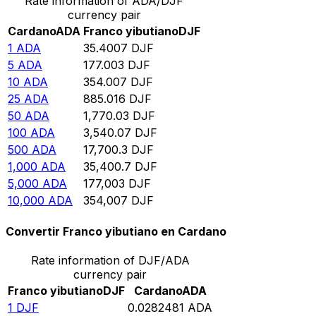
Rate information of ADA/DJF
currency pair
Cardano
ADA
Franco yibutiano
DJF
1
ADA
35.4007
DJF
5
ADA
177.003
DJF
10
ADA
354.007
DJF
25
ADA
885.016
DJF
50
ADA
1,770.03
DJF
100
ADA
3,540.07
DJF
500
ADA
17,700.3
DJF
1,000
ADA
35,400.7
DJF
5,000
ADA
177,003
DJF
10,000
ADA
354,007
DJF
Convertir Franco yibutiano en Cardano
Rate information of DJF/ADA
currency pair
Franco yibutiano
DJF
Cardano
ADA
1
DJF
0.0282481
ADA