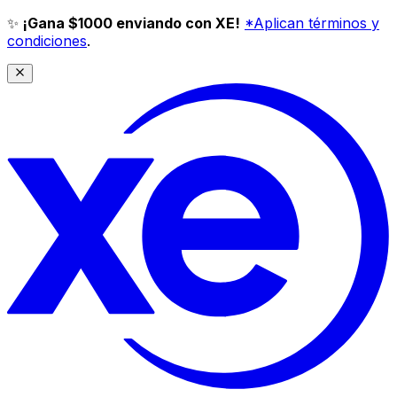
✨
¡Gana $1000 enviando con XE!
*Aplican términos y
condiciones
.