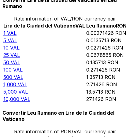
Convertir Lira de la Ciudad del Vaticano en Leu
Rumano
Rate information of VAL/RON currency pair
Lira de la Ciudad del Vaticano
VAL
Leu Rumano
RON
1
VAL
0.00271426
RON
5
VAL
0.0135713
RON
10
VAL
0.0271426
RON
25
VAL
0.0678565
RON
50
VAL
0.135713
RON
100
VAL
0.271426
RON
500
VAL
1.35713
RON
1,000
VAL
2.71426
RON
5,000
VAL
13.5713
RON
10,000
VAL
27.1426
RON
Convertir Leu Rumano en Lira de la Ciudad del
Vaticano
Rate information of RON/VAL currency pair