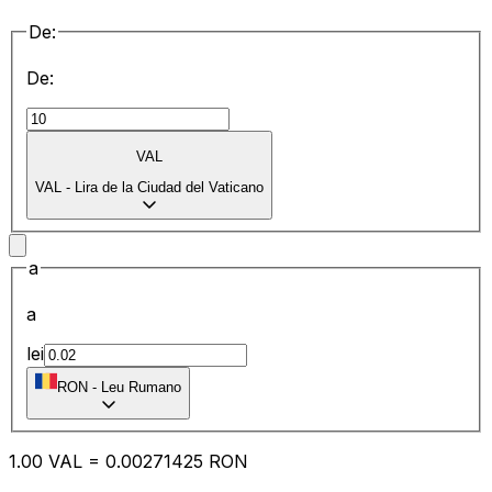
De:
De:
VAL
VAL
-
Lira de la Ciudad del Vaticano
a
a
lei
RON
-
Leu Rumano
1.00
VAL
=
0.00
271425
RON