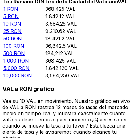
Leu Rumano
RON
Lira de la Ciudad del Vaticano
VAL
1
RON
368.425
VAL
5
RON
1,842.12
VAL
10
RON
3,684.25
VAL
25
RON
9,210.62
VAL
50
RON
18,421.2
VAL
100
RON
36,842.5
VAL
500
RON
184,212
VAL
1,000
RON
368,425
VAL
5,000
RON
1,842,120
VAL
10,000
RON
3,684,250
VAL
VAL a RON gráfico
Vea su 10 VAL en movimiento. Nuestro gráfico en vivo
de VAL a RON rastrea 12 meses de tasas del mercado
medio en tiempo real y muestra exactamente cuánto
valía su dinero en cualquier momento.¿Quieres saber
cuándo se mueve la tasa a tu favor? Establezca una
alerta de tasa y le avisaremos cuando alcance tu