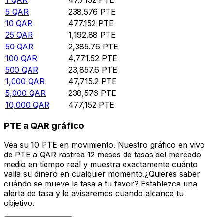
5
QAR
238.576
PTE
10
QAR
477.152
PTE
25
QAR
1,192.88
PTE
50
QAR
2,385.76
PTE
100
QAR
4,771.52
PTE
500
QAR
23,857.6
PTE
1,000
QAR
47,715.2
PTE
5,000
QAR
238,576
PTE
10,000
QAR
477,152
PTE
PTE a QAR gráfico
Vea su 10 PTE en movimiento. Nuestro gráfico en vivo
de PTE a QAR rastrea 12 meses de tasas del mercado
medio en tiempo real y muestra exactamente cuánto
valía su dinero en cualquier momento.¿Quieres saber
cuándo se mueve la tasa a tu favor? Establezca una
alerta de tasa y le avisaremos cuando alcance tu
objetivo.