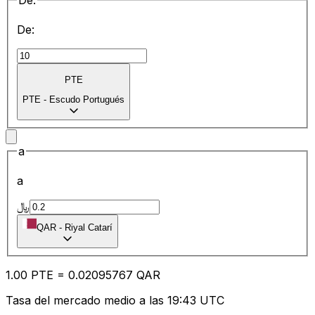
De:
De:
PTE
PTE
-
Escudo Portugués
a
a
﷼
QAR
-
Riyal Catarí
1.00
PTE
=
0.02
095767
QAR
Tasa del mercado medio a las 19:43 UTC