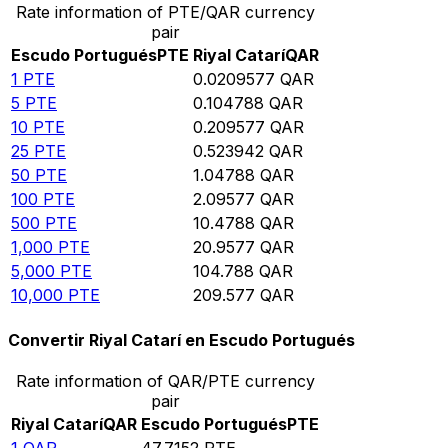
Rate information of PTE/QAR currency
pair
Escudo Portugués
PTE
Riyal Catarí
QAR
1
PTE
0.0209577
QAR
5
PTE
0.104788
QAR
10
PTE
0.209577
QAR
25
PTE
0.523942
QAR
50
PTE
1.04788
QAR
100
PTE
2.09577
QAR
500
PTE
10.4788
QAR
1,000
PTE
20.9577
QAR
5,000
PTE
104.788
QAR
10,000
PTE
209.577
QAR
Convertir Riyal Catarí en Escudo Portugués
Rate information of QAR/PTE currency
pair
Riyal Catarí
QAR
Escudo Portugués
PTE
1
QAR
47.7152
PTE