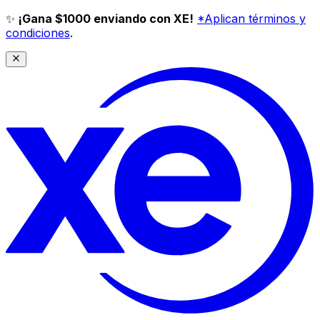
✨
¡Gana $1000 enviando con XE!
*Aplican términos y
condiciones
.