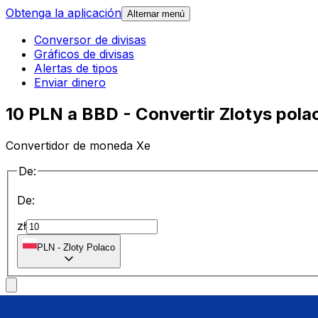
Obtenga la aplicación
Alternar menú
Conversor de divisas
Gráficos de divisas
Alertas de tipos
Enviar dinero
10 PLN a BBD - Convertir Zlotys pola
Convertidor de moneda Xe
De:
De:
zł
PLN
-
Zloty Polaco
a