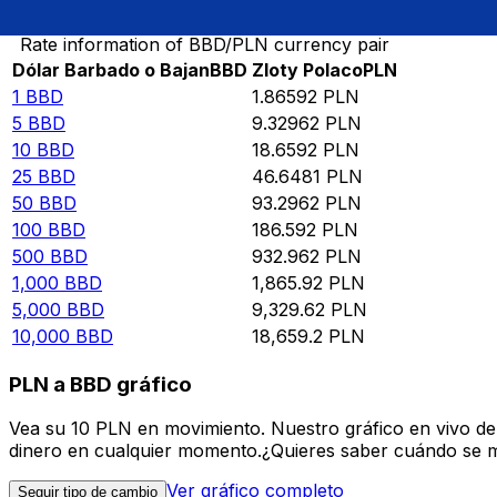
Rate information of BBD/PLN currency pair
Dólar Barbado o Bajan
BBD
Zloty Polaco
PLN
1
BBD
1.86592
PLN
5
BBD
9.32962
PLN
10
BBD
18.6592
PLN
25
BBD
46.6481
PLN
50
BBD
93.2962
PLN
100
BBD
186.592
PLN
500
BBD
932.962
PLN
1,000
BBD
1,865.92
PLN
5,000
BBD
9,329.62
PLN
10,000
BBD
18,659.2
PLN
PLN a BBD gráfico
Vea su 10 PLN en movimiento. Nuestro gráfico en vivo d
dinero en cualquier momento.¿Quieres saber cuándo se mue
Ver gráfico completo
Seguir tipo de cambio