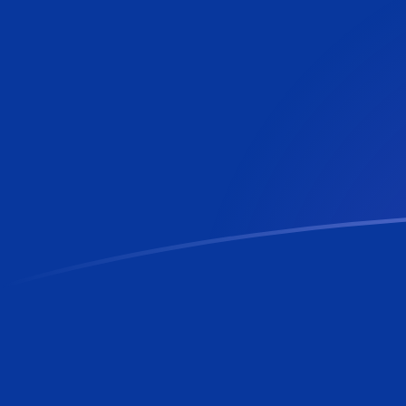
PLN a BBD tipos de cambio hoy
Convertir Zloty Polaco en Dólar Barbado o Bajan
Rate information of PLN/BBD currency pair
Zloty Polaco
PLN
Dólar Barbado o Bajan
BBD
1
PLN
0.535927
BBD
5
PLN
2.67964
BBD
10
PLN
5.35927
BBD
25
PLN
13.3982
BBD
50
PLN
26.7964
BBD
100
PLN
53.5927
BBD
500
PLN
267.964
BBD
1,000
PLN
535.927
BBD
5,000
PLN
2,679.64
BBD
10,000
PLN
5,359.27
BBD
Convertir Dólar Barbado o Bajan en Zloty Polaco