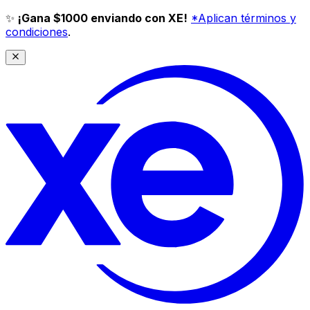
✨
¡Gana $1000 enviando con XE!
*Aplican términos y
condiciones
.