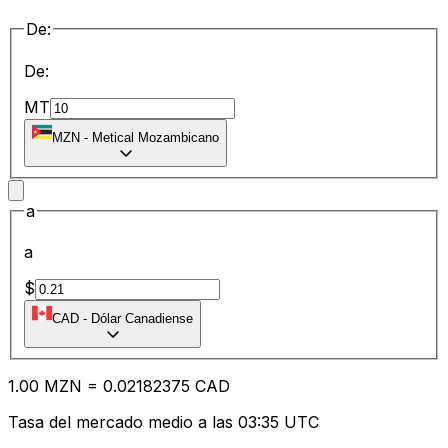
De:
De:
MT
MZN
-
Metical Mozambicano
a
a
$
CAD
-
Dólar Canadiense
1.00
MZN
=
0.02
182375
CAD
Tasa del mercado medio a las 03:35 UTC