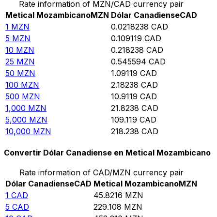
Rate information of MZN/CAD currency pair
Metical Mozambicano
MZN
Dólar Canadiense
CAD
1
MZN
0.0218238
CAD
5
MZN
0.109119
CAD
10
MZN
0.218238
CAD
25
MZN
0.545594
CAD
50
MZN
1.09119
CAD
100
MZN
2.18238
CAD
500
MZN
10.9119
CAD
1,000
MZN
21.8238
CAD
5,000
MZN
109.119
CAD
10,000
MZN
218.238
CAD
Convertir Dólar Canadiense en Metical Mozambicano
Rate information of CAD/MZN currency pair
Dólar Canadiense
CAD
Metical Mozambicano
MZN
1
CAD
45.8216
MZN
5
CAD
229.108
MZN