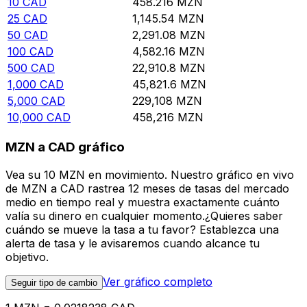
10
CAD
458.216
MZN
25
CAD
1,145.54
MZN
50
CAD
2,291.08
MZN
100
CAD
4,582.16
MZN
500
CAD
22,910.8
MZN
1,000
CAD
45,821.6
MZN
5,000
CAD
229,108
MZN
10,000
CAD
458,216
MZN
MZN a CAD gráfico
Vea su 10 MZN en movimiento. Nuestro gráfico en vivo
de MZN a CAD rastrea 12 meses de tasas del mercado
medio en tiempo real y muestra exactamente cuánto
valía su dinero en cualquier momento.¿Quieres saber
cuándo se mueve la tasa a tu favor? Establezca una
alerta de tasa y le avisaremos cuando alcance tu
objetivo.
Ver gráfico completo
Seguir tipo de cambio